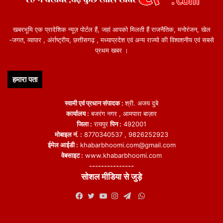
खबरभूमि एक प्रादेशिक न्यूज़ पोर्टल हैं, जहां आपको मिलती हैं राजनैतिक, मनोरंजन, खेल
-जगत, व्यापार , अंर्राष्ट्रीय, छत्तीसगढ़ , मध्याप्रदेश एवं अन्य राज्यो की विश्वशनीय एवं सबसे
प्रथम खबर ।
हमारा पता
स्वामी एवं प्रधान संपादक :
श्री. अजय दुबे
कार्यालय :
बजरंग नगर , आमपारा बाज़ार
जिला :
रायपुर
पिन :
492001
मोबाइल नं. :
8770340537 , 9826252923
ईमेल आईडी :
khabarbhoomi.com@gmail.com
वेबसाइट :
www.khabarbhoomi.com
---------------
सोशल मीडिया से जुड़े
WhatsApp
Facebook
Twitter
YouTube
Instagram
Telegram