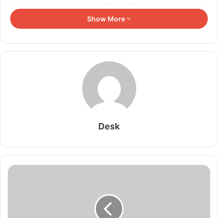
जांच एवं इलाज करती है। इन मोबाइल मेडिकल यूनिट के द्वारा 43 हजार से ज्यादा
महिलाओं का लैब टेस्ट किया गया तथा एक लाख 88 हजार 762 महिलाओं को
Show More
नि:शुल्क दवाईयां दी गई। पहले गरीब स्लम क्षेत्र में रहने वाली तथा मेहनत मजदूरी
करने वाली ऐसी महिलाएं जो समयाभाव या अन्य कई कारणों से अपना इलाज नहीं
करा पा रही थी परन्तु अब दाई-दीदी क्लीनिक से उन्हें इलाज की सुविधा घर के पास
ही महिला चिकित्सकों और चिकित्सा स्टाफ के माध्यम से मिल रही है और वे अपना
इलाज बिना संकोच के महिला स्टॉफ के माध्यम से करा पा रही है।
Related Articles
Desk
छत्तीसगढ़ पुलिस की बड़ी कार्रवाई, 90 लाख की साइबर ठगी में
महिला सहित तीन गिरफ्तार
August 7, 2026
HC की कड़ी टिप्पणी, ‘पेपर लीक मर्डर से भी बड़ा अपराध’;
जमानत याचिका पर सुनवाई में कही बड़ी बात
August 7, 2026