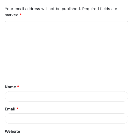
Your email address will not be published.
Required fields are
marked
*
C
o
m
m
e
n
t
Name
*
*
Email
*
Website