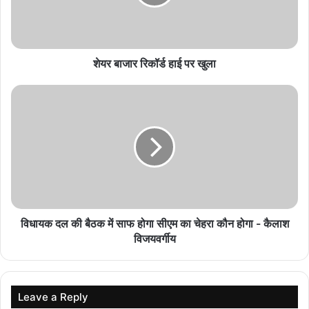
आज मिलेगा महतारी वंदन योजना का तोहफा, मुख्यमंत्री साय
जारी करेंगे 30वीं किस्त
August 7, 2026
शेयर बाजार रिकॉर्ड हाई पर खुला
छत्तीसगढ़ में आज बुनकर सम्मेलन, CM साय की मौजूदगी में
समस्याओं पर होगा मंथन
August 7, 2026
छत्तीसगढ़ में ‘मेरी बेटी–मेरा अभिमान’ अभियान शुरू, मुख्यमंत्री
साय की नई पहल से बेटियों को मिलेगा बढ़ावा
August 7, 2026
विश्व स्तनपान सप्ताह पर छत्तीसगढ़ को बड़ी सौगात, राज्य के
विधायक दल की बैठक में साफ होगा सीएम का चेहरा कौन होगा - कैलाश
पहले ‘मातृ दूध कोष’ की घोषणा
विजयवर्गीय
August 7, 2026
Leave a Reply