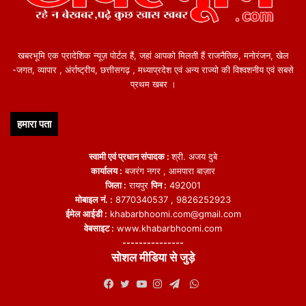
खबरभूमि एक प्रादेशिक न्यूज़ पोर्टल हैं, जहां आपको मिलती हैं राजनैतिक, मनोरंजन, खेल
-जगत, व्यापार , अंर्राष्ट्रीय, छत्तीसगढ़ , मध्याप्रदेश एवं अन्य राज्यो की विश्वशनीय एवं सबसे
प्रथम खबर ।
हमारा पता
स्वामी एवं प्रधान संपादक :
श्री. अजय दुबे
कार्यालय :
बजरंग नगर , आमपारा बाज़ार
जिला :
रायपुर
पिन :
492001
मोबाइल नं. :
8770340537 , 9826252923
ईमेल आईडी :
khabarbhoomi.com@gmail.com
वेबसाइट :
www.khabarbhoomi.com
---------------
सोशल मीडिया से जुड़े
WhatsApp
Facebook
Twitter
YouTube
Instagram
Telegram