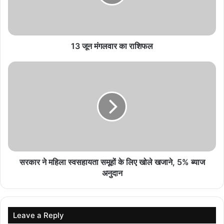
बयान के बाद बांग्लादेश में मचा सियासी बवाल, मीडिया में तीखी
प्रतिक्रिया
August 6, 2026
13 जून मंगलवार का राशिफल
Iran War का असर! अमेरिका के मिसाइल स्टॉक पर संकट,
रक्षा तैयारियों को लेकर बढ़ी चिंता
August 5, 2026
EU Migration Update: दो वर्षों में 55% घटी अवैध
घुसपैठ, यूरोपीय संघ के आयुक्त ने दी जानकारी
August 5, 2026
Red Sea Crisis: हूती विद्रोहियों का एक और बड़ा हमला,
सरकार ने महिला स्वसहायता समूहों के लिए खोले खजाने, 5% ब्याज
सऊदी तेल टैंकर पर अटैक; 13 दिन में 8वां जहाज निशाने पर
अनुदान
August 5, 2026
Leave a Reply
जन्‍नत की हूर 130 फुट की: मौलाना