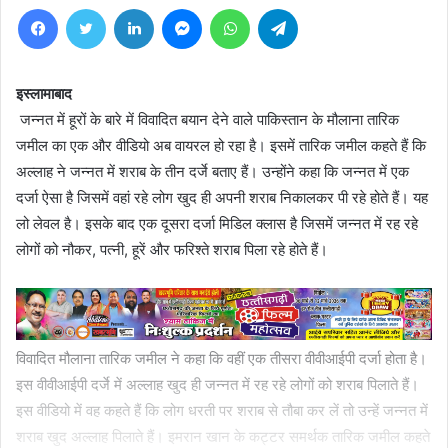
Facebook
Twitter
LinkedIn
Messenger
WhatsApp
Telegram
इस्‍लामाबाद
जन्‍नत में हूरों के बारे में विवादित बयान देने वाले पाकिस्‍तान के मौलाना तारिक
जमील का एक और वीडियो अब वायरल हो रहा है। इसमें तारिक जमील कहते हैं कि
अल्‍लाह ने जन्‍नत में शराब के तीन दर्जे बताए हैं। उन्‍होंने कहा कि जन्‍नत में एक
दर्जा ऐसा है जिसमें वहां रहे लोग खुद ही अपनी शराब निकालकर पी रहे होते हैं। यह
लो लेवल है। इसके बाद एक दूसरा दर्जा मिडिल क्‍लास है जिसमें जन्‍नत में रह रहे
लोगों को नौकर, पत्‍नी, हूरें और फरिश्‍ते शराब पिला रहे होते हैं।
विवादित मौलाना तारिक जमील ने कहा कि वहीं एक तीसरा वीवीआईपी दर्जा होता है।
इस वीवीआईपी दर्जे में अल्‍लाह खुद ही जन्‍नत में रह रहे लोगों को शराब पिलाते हैं।
इस वीडियो में वह कहते हैं कि लोग धरती पर शराब से तौबा कर लें तो उन्‍हें जन्‍नत में
शराब खुद अल्‍लाह पिलाते हैं। इमरान खान के कट्टर समर्थक तारिक जमील कहते