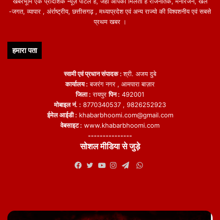
खबरभूमि एक प्रादेशिक न्यूज़ पोर्टल हैं, जहां आपको मिलती हैं राजनैतिक, मनोरंजन, खेल
-जगत, व्यापार , अंर्राष्ट्रीय, छत्तीसगढ़ , मध्याप्रदेश एवं अन्य राज्यो की विश्वशनीय एवं सबसे
प्रथम खबर ।
हमारा पता
स्वामी एवं प्रधान संपादक :
श्री. अजय दुबे
कार्यालय :
बजरंग नगर , आमपारा बाज़ार
जिला :
रायपुर
पिन :
492001
मोबाइल नं. :
8770340537 , 9826252923
ईमेल आईडी :
khabarbhoomi.com@gmail.com
वेबसाइट :
www.khabarbhoomi.com
---------------
सोशल मीडिया से जुड़े
WhatsApp
Facebook
Twitter
YouTube
Instagram
Telegram