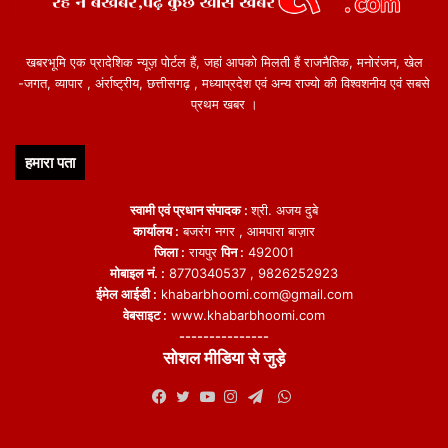
खबरभूमि एक प्रादेशिक न्यूज़ पोर्टल हैं, जहां आपको मिलती हैं राजनैतिक, मनोरंजन, खेल
-जगत, व्यापार , अंर्राष्ट्रीय, छत्तीसगढ़ , मध्याप्रदेश एवं अन्य राज्यो की विश्वशनीय एवं सबसे
प्रथम खबर ।
हमारा पता
स्वामी एवं प्रधान संपादक :
श्री. अजय दुबे
कार्यालय :
बजरंग नगर , आमपारा बाज़ार
जिला :
रायपुर
पिन :
492001
मोबाइल नं. :
8770340537 , 9826252923
ईमेल आईडी :
khabarbhoomi.com@gmail.com
वेबसाइट :
www.khabarbhoomi.com
---------------
सोशल मीडिया से जुड़े
WhatsApp
Facebook
Twitter
YouTube
Instagram
Telegram