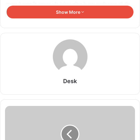
अफसर ने बताया कि गायघाट और बेनीबाद पुलिस के साथ एसडीआरएफ की टीम
मौके पर कार्रवाई में जुट गई है। बागमती नदी में यह हादसा हुआ है। रेस्क्यू
Show More
ऑपरेशन चलाकर बच्चों की तलाश की जा रही है।
Related Articles
राशन कार्ड महाअभियान तेज, रोज तैयार हो रहे 36 हजार नए
कार्ड
August 6, 2026
Desk
बिहार विधानसभा में विधायकों को मिलेगा AI प्रशिक्षण,
डिजिटल सुशासन की ओर बढ़ेगा कदम
August 6, 2026
मतदाता सूची में बड़ा बदलाव, जिले की छह में पांच सीटों पर
महिलाएं आगे
August 6, 2026