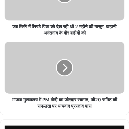
भर्ती परीक्षाओं में गड़बड़ी पर कार्रवाई का भरोसा, जांच एजेंसी को
मिली पूरी छूट
August 6, 2026
जब तिरंगे में लिपटे पिता को देख रही थी 2 महीने की मासूम, कहानी
स्टेट हाईवे टोल व्यवस्था में AI कैमरों की एंट्री, फर्जीवाड़े पर
अनंतनाग के वीर शहीदों की
लगेगी रोक
August 6, 2026
बिहार में बढ़ेगा सार्वजनिक परिवहन नेटवर्क, जल्द आएंगी 400
ई-बस समेत नई बसें
August 6, 2026
भाजपा मुख्यालय में PM मोदी का जोरदार स्वागत, जी20 समिट की
सफलता पर धन्यवाद प्रस्ताव पास