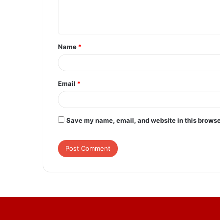
e
n
t
Name
*
*
Email
*
Save my name, email, and website in this browse