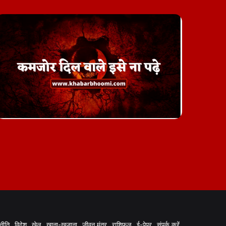
नीति
विदेश
खेल
खाना-ख़जाना
जीवन मंत्र
राशिफल
ई-पेपर
संपर्क करें