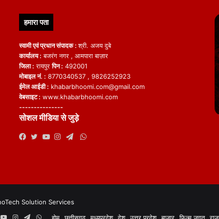
हमारा पता
स्वामी एवं प्रधान संपादक :
श्री. अजय दुबे
कार्यालय :
बजरंग नगर , आमपारा बाज़ार
जिला :
रायपुर
पिन :
492001
मोबाइल नं. :
8770340537 , 9826252923
ईमेल आईडी :
khabarbhoomi.com@gmail.com
वेबसाइट :
www.khabarbhoomi.com
---------------
सोशल मीडिया से जुड़े
WhatsApp
Facebook
Twitter
YouTube
Instagram
Telegram
noTech Solution Services
book
witter
YouTube
Instagram
Telegram
WhatsApp
होम
छत्तीसगढ़
मध्यप्रदेश
देश
उत्तर प्रदेश
बाज़ार
फिल्म जगत
राज