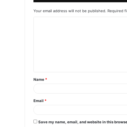
Your email address will not be published.
Required f
C
o
m
m
e
n
t
Name
*
*
Email
*
Save my name, email, and website in this browse