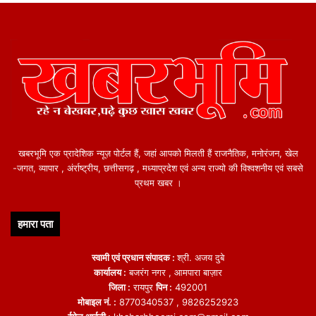
दिया था. लेकिन सूत्रों के अनुसार कांग्रेस पार्टी उन्हें 2029 के लोकसभा चुनावों
से पहले एक राष्ट्रीय स्तर के चेहरे के रूप में स्थापित करना चाहती थी. CWC की
सदस्यता देकर पार्टी ने उन्हें बिना राज्यसभा भेजने की तैयारी में है ताकि ओबीसी
समुदाय को कर्नाटक के साथ-साथ देशभर में साधे रखा जा सके।
खबरभूमि एक प्रादेशिक न्यूज़ पोर्टल हैं, जहां आपको मिलती हैं राजनैतिक, मनोरंजन, खेल
-जगत, व्यापार , अंर्राष्ट्रीय, छत्तीसगढ़ , मध्याप्रदेश एवं अन्य राज्यो की विश्वशनीय एवं सबसे
featured
प्रथम खबर ।
हमारा पता
स्वामी एवं प्रधान संपादक :
श्री. अजय दुबे
कार्यालय :
बजरंग नगर , आमपारा बाज़ार
जिला :
रायपुर
पिन :
492001
मोबाइल नं. :
8770340537 , 9826252923