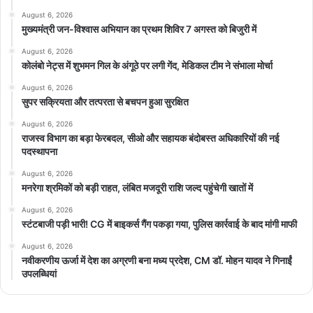
ज़्यादा दावेदार है जबकि MLC की 7 सीटों के लिए 200 से ज़्यादा दावेदार हैं. ऐसे
August 6, 2026
में राज्यसभा की सीटों के लिए केवल एक नाम लगभग तय माना जा रहा है और वह है
मुख्यमंत्री जन-विश्वास अभियान का प्रथम शिविर 7 अगस्त को बिजुरी में
कांग्रेस अध्यक्ष मल्लिकार्जुन खड़गे का. इसके अलावा बाकी दो सीटों के लिए YS
August 6, 2026
शर्मिला, सिद्धारमैया, केजे जॉर्ज, वीवी श्रीनिवास और मंसूर अली खान जैसे नामों पर
कोलंबो नेट्स में शुभमन गिल के अंगूठे पर लगी गेंद, मेडिकल टीम ने संभाला मोर्चा
चर्चा चल रही है।
August 6, 2026
सुपर सक्रियता और तत्परता से बचपन हुआ सुरक्षित
MLC के लिए बीके हरिप्रसाद का नाम भी लगभग तय माना जा रहा है, जबकि
August 6, 2026
वरिष्ठ दलित नेता और पूर्व सांसद एल हनुमंतैया और अनुभवी शिया नेता आगा
राजस्व विभाग का बड़ा फेरबदल, सीओ और सहायक बंदोबस्त अधिकारियों की नई
सुल्तान के नामों की भी चर्चा हो रही है, पार्टी अगले 24-48 घंटों में नामों को अंतिम
पदस्थापना
रूप देने का फैसला ले सकती है।
August 6, 2026
मनरेगा श्रमिकों को बड़ी राहत, लंबित मजदूरी राशि जल्द पहुंचेगी खातों में
सिद्धारमैया के लिए राष्ट्रीय रोल की तैयारी
August 6, 2026
सिद्धारमैया को CWC में शामिल करना कांग्रेस की उस दूरगामी रणनीति का हिस्सा
स्टंटबाजी पड़ी भारी! CG में बाइकर्स गैंग पकड़ा गया, पुलिस कार्रवाई के बाद मांगी माफी
माना जा रहा है, जिसकी चर्चा राजनीतिक गलियारों में काफी समय से थी. पहले
August 6, 2026
सिद्धारमैया ने साफ तौर पर कहा था कि वे कर्नाटक की राजनीति छोड़कर केंद्र की
नवीकरणीय ऊर्जा में देश का अग्रणी बना मध्य प्रदेश, CM डॉ. मोहन यादव ने गिनाईं
राजनीति में नहीं जाना चाहते।
उपलब्धियां
कांग्रेस आलाकमान द्वारा उन्हें राज्यसभा भेजने के प्रस्ताव को भी उन्होंने ठुकरा