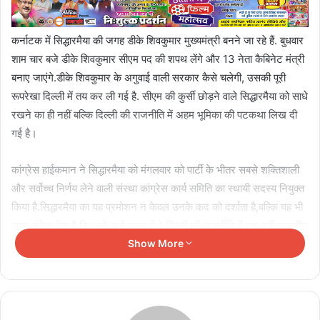
कर्नाटक में सिद्धारमैया की जगह डीके शिवकुमार मुख्यमंत्री बनने जा रहे हैं. बुधवार
शाम चार बजे डीके शिवकुमार सीएम पद की शपथ लेंगे और 13 नेता कैबिनेट मंत्री
बनाए जाएंगे.डीके शिवकुमार के अगुवाई वाली सरकार कैसे चलेगी, उसकी पूरी
रूपरेखा दिल्ली में तय कर ली गई है. सीएम की कुर्सी छोड़ने वाले सिद्धारमैया को साधे
रखने का ही नहीं बल्कि दिल्ली की राजनीति में अहम भूमिका की पटकथा लिख दी
गई है।
कांग्रेस हाईकमान ने सिद्धारमैया को मंगलवार को पार्टी के भीतर सबसे शक्तिशाली
और सर्वोच्च निर्णय लेने वाली संस्था कांग्रेस कार्य समिति का स्थायी सदस्य नियुक्त
किया है.सिद्धारमैया का यह प्रमोशन न केवल उनके कद को दर्शाता है,बल्कि यह भी
साफ संकेत देता है कि आने वाले समय में वे दिल्ली की राजनीति में एक बड़ी राष्ट्रीय
भूमिका मिलने जा रही है।
Show More
Related Articles