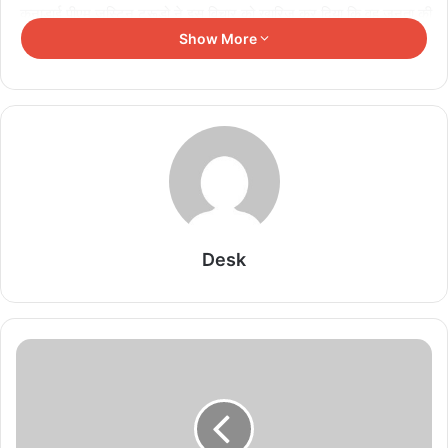
कनाडाई पीएम जस्टिन ट्रूडो ने इस विचार को खारिज कर दिया कि वह जनता की
नाराजगी के कारण पद छोड़ सकते हैं, उन्होंने कहा कि उनके पास अभी भी करने के
Show More
लिए बहुत काम है, लेकिन बढ़ती महंगाई की वजह लोगों में उनके खिलाफ पनप रहे
गुस्से को उन्होंने जरूर स्वीकार किया।
Related Articles
भारत पर 100% टैरिफ के फैसले से अमेरिका में ही विरोध,
अपनों ने कहा- ‘आत्मघाती कदम’
August 8, 2026
Desk
Thailand Shooting: छात्र ने पहले दादा-दादी की हत्या
की, फिर स्कूल में टीचर और बच्चों पर किया जानलेवा हमला; 8
की मौत
August 7, 2026
Heatwave का कहर! यूरोप की ‘गंगा’ सूखने के कगार पर,
सैटेलाइट तस्वीरों में दिखी नदी की मिट्टी