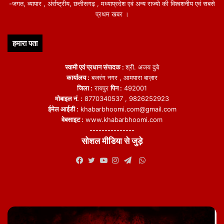
-जगत, व्यापार , अंर्राष्ट्रीय, छत्तीसगढ़ , मध्याप्रदेश एवं अन्य राज्यो की विश्वशनीय एवं सबसे
प्रथम खबर ।
हमारा पता
स्वामी एवं प्रधान संपादक :
श्री. अजय दुबे
कार्यालय :
बजरंग नगर , आमपारा बाज़ार
जिला :
रायपुर
पिन :
492001
मोबाइल नं. :
8770340537 , 9826252923
ईमेल आईडी :
khabarbhoomi.com@gmail.com
वेबसाइट :
www.khabarbhoomi.com
---------------
सोशल मीडिया से जुड़े
WhatsApp
Facebook
Twitter
YouTube
Instagram
Telegram