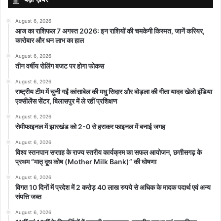
अन्य देशों को इस संघर्ष से दूर रहने की चेतावनी दी है.
August 6, 2026
आज का राशिफल 7 अगस्त 2026: इन राशियों की चमकेगी किस्मत, जानें करियर,
व्हाइट हाउस के मुताबिक, बाइडेन ने रविवार को इजरायल के पीएम बेंजामिन
कारोबार और धन लाभ का हाल
नेतन्याहू से बात की और बताया कि इजरायली रक्षा बलों के लिए अतिरिक्त सहायता
August 6, 2026
दी जा रही है. और आने वाले दिनों में और सहायता दी जाएगी. बाइडेन ने हमास के
तीन वर्षीय रोलिंग बजट पर होगा फोकस
हमले के बाद इजरायल की सरकार और लोगों को अपना पूरा समर्थन देने का वादा
August 6, 2026
किया.
राष्ट्रीय टीम में चुनी गईं कांसाबेल की मधु सिदार और बोड़ला की गीता यादव खेलो इंडिया
एक्सीलेंस सेंटर, बिलासपुर में ले रहीं प्रशिक्षण
तनाव के बीच अमेरिकी वायु सेना ने भी अहम कदम उठाया है. अमेरिकी वायु सेना ने
August 6, 2026
कॉल साइन 'CLEAN01' के साथ KC-10A एक्सटेंडर एयरक्राफ्ट तैनात किए
सेमीफाइनल में झारखंड को 2-0 से हराकर फाइनल में बनाई जगह
है. समुद्री तट के पास से यह फिलिस्तीन और इजरायल पर नजर रख रहा है. आम
August 6, 2026
तौर पर यह 5 लड़ाकू विमानों के साथ रहता है.
विश्व स्तनपान सप्ताह के राज्य स्तरीय कार्यक्रम का सफल आयोजन, छत्तीसगढ़ के
प्रथम “मातृ दूध कोष (Mother Milk Bank)” की घोषणा
अमेरिकी विदेश मंत्री एंटनी ब्लिंकन ने कहा, ये इजरायल और उसे समर्थन करने
August 6, 2026
विगत 10 दिनों में प्रदेश में 2 करोड़ 40 लाख रुपये से अधिक के मादक पदार्थ एवं अन्य
वाले सभी लोगों के लिए चुनौती है. हम इस आतंकवादी हमले का विरोध करते हैं. हमें
संपत्ति जब्त
फिर से ऐसे कदम उठाने हैं, जिससे हमला करने वालों की जवाबदेही तय हो. साथ में
August 6, 2026
यह सुनिश्चित हो सके कि वे दोबारा ऐसा कदम न उठाएं. इसमें कुछ समय लग सकता