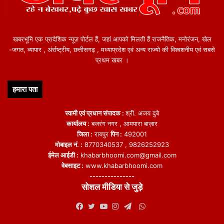
लोगों के साथ बढ़ती हिंसा के लिए केवल इजरायल जिम्मेदार है. वहीं सऊदी अरब ने
फिलिस्तीन और इजरायल से तत्काल प्रभाव से तनाव कम करने की अपील की है.
खबरभूमि एक प्रादेशिक न्यूज़ पोर्टल हैं, जहां आपको मिलती हैं राजनैतिक, मनोरंजन, खेल
उधर, इजरायल के समर्थन में भी कई विश्वशक्तियां खुलकर आ गई हैं. जहां
-जगत, व्यापार , अंर्राष्ट्रीय, छत्तीसगढ़ , मध्याप्रदेश एवं अन्य राज्यो की विश्वशनीय एवं सबसे
अमेरिका ने खुलकर पूरा समर्थन देने का ऐलान किया है. तो वहीं, भारत के
प्रथम खबर ।
प्रधानमंत्री नरेंद्र मोदी ने हमास के हमले की निंदा की है. पीएम मोदी ने कहा, हम
इस कठिन समय में इजरायल के साथ एकजुटता से खड़े हैं.
हमारा पता
स्वामी एवं प्रधान संपादक :
श्री. अजय दुबे
कार्यालय :
बजरंग नगर , आमपारा बाज़ार
जिला :
रायपुर
पिन :
492001
मोबाइल नं. :
8770340537 , 9826252923
featured
ईमेल आईडी :
khabarbhoomi.com@gmail.com
वेबसाइट :
www.khabarbhoomi.com
---------------
सोशल मीडिया से जुड़े
WhatsApp
Facebook
Twitter
YouTube
Instagram
Telegram