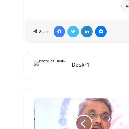
Facebook
Twitter
LinkedIn
Messenger
Share
Desk-1