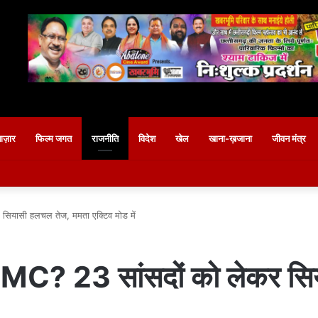
बाज़ार
फिल्म जगत
राजनीति
विदेश
खेल
खाना-ख़जाना
जीवन मंत्र
 सियासी हलचल तेज, ममता एक्टिव मोड में
ै TMC? 23 सांसदों को लेकर स