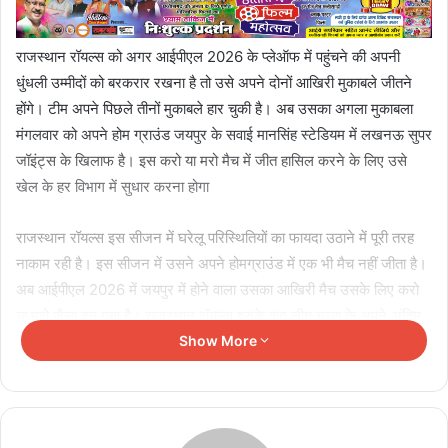
राजस्थान रॉयल्स को अगर आईपीएल 2026 के प्लेऑफ में पहुंचने की अपनी
धुंधली उम्मीदों को बरकरार रखना है तो उसे अपने दोनों आखिरी मुकाबले जीतने
होंगे। टीम अपने पिछले तीनों मुकाबले हार चुकी है। अब उसका अगला मुकाबला
मंगलवार को अपने होम ग्राउंड जयपुर के सवाई मानसिंह स्टेडियम में लखनऊ सुपर
जॉइंट्स के खिलाफ है। इस करो या मरो मैच में जीत हासिल करने के लिए उसे
खेल के हर विभाग में सुधार करना होगा
राजस्थान रॉयल्स इस सीजन में घरेलू परिस्थितियों का फायदा उठाने में पूरी तरह
नाकाम रही है। इस सीजन में उसने अपने होमग्राउंड में एक भी मैच नहीं जीता है।
अब आईपीएल 2026 में जयपुर में होने वाला उसका आखिरी मैच उसके लिए करो
या मरो जैसा बन गया है। राजस्थान रॉयल्स इसके बाद लीग चरण के अपने अंतिम
मैच में 24 मई को मुंबई इंडियंस का सामना करेगी।
Show More
Related Articles