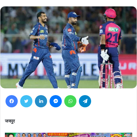
Facebook
Twitter
LinkedIn
Messenger
WhatsApp
Telegram
जयपुर