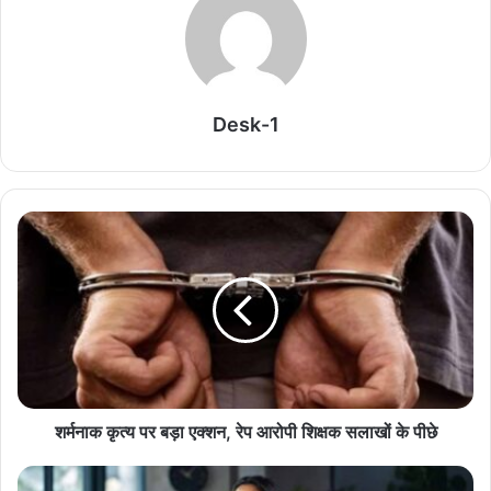
BCCI में बड़े फेरबदल की तैयारी, क्या जाएगी अजीत अगरकर
की नौकरी? जल्द हो सकता है बड़ा फैसला
August 6, 2026
WTC Points Table: श्रीलंका दौरे पर बारिश ने बिगाड़ा
Desk-1
खेल तो भारत की फाइनल की राह कितनी होगी मुश्किल? समझें
पूरा समीकरण
August 5, 2026
PCB का बड़ा एक्शन, हफीज-मलिक समेत पूर्व खिलाड़ियों पर
लटकी कार्रवाई की तलवार
August 5, 2026
टेस्ट क्रिकेट पर रहाणे की चिंता, गंभीर को बताया मजबूत टीम
बनाने का मंत्र
August 5, 2026
शर्मनाक कृत्य पर बड़ा एक्शन, रेप आरोपी शिक्षक सलाखों के पीछे
बॉर्डर-गावस्कर ट्रॉफी से पहले ऑस्ट्रेलिया का बड़ा फैसला,
प्रैक्टिस मैच नहीं खेलेगी टीम