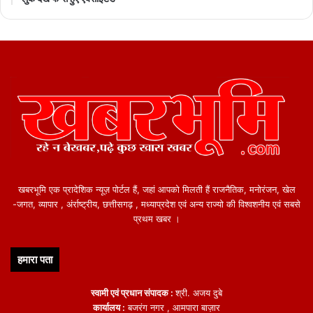
खबरभूमि एक प्रादेशिक न्यूज़ पोर्टल हैं, जहां आपको मिलती हैं राजनैतिक, मनोरंजन, खेल
-जगत, व्यापार , अंर्राष्ट्रीय, छत्तीसगढ़ , मध्याप्रदेश एवं अन्य राज्यो की विश्वशनीय एवं सबसे
प्रथम खबर ।
हमारा पता
स्वामी एवं प्रधान संपादक :
श्री. अजय दुबे
कार्यालय :
बजरंग नगर , आमपारा बाज़ार