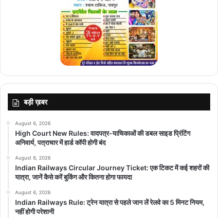
मयंक प्रभु यादव, वानिंदु हसरंगा, एनरिक नोर्किया, जोश इंग्लिस, मोहसिन खान,
नमन तिवारी, आकाश महाराज सिंह, मुकुल चौधरी, मणिमारन सिद्धार्थ, अर्जुन सचिन
तेंदुलकर, अक्षत रघुवंशी।
समय:
मैच भारतीय समयानुसार शाम 7:30 बजे शुरू होगा।
बड़ी ख़बर
August 6, 2026
top-news
High Court New Rules: वादपत्र-याचिकाओं की डबल साइड प्रिंटिंग
अनिवार्य, पत्राचार में हार्ड कॉपी होगी बंद
August 6, 2026
Indian Railways Circular Journey Ticket: एक टिकट में कई शहरों की
यात्रा, जानें कैसे करें बुकिंग और कितना होगा फायदा
August 6, 2026
Indian Railways Rule: ट्रेन यात्रा से पहले जान लें रेलवे का 5 मिनट नियम,
नहीं होगी परेशानी