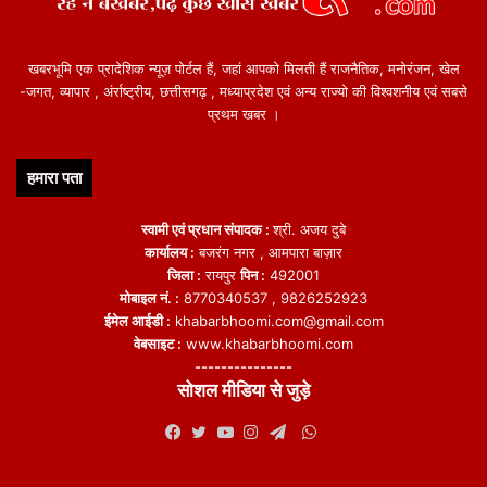
खबरभूमि एक प्रादेशिक न्यूज़ पोर्टल हैं, जहां आपको मिलती हैं राजनैतिक, मनोरंजन, खेल
-जगत, व्यापार , अंर्राष्ट्रीय, छत्तीसगढ़ , मध्याप्रदेश एवं अन्य राज्यो की विश्वशनीय एवं सबसे
प्रथम खबर ।
हमारा पता
स्वामी एवं प्रधान संपादक :
श्री. अजय दुबे
कार्यालय :
बजरंग नगर , आमपारा बाज़ार
जिला :
रायपुर
पिन :
492001
मोबाइल नं. :
8770340537 , 9826252923
ईमेल आईडी :
khabarbhoomi.com@gmail.com
वेबसाइट :
www.khabarbhoomi.com
---------------
सोशल मीडिया से जुड़े
WhatsApp
Facebook
Twitter
YouTube
Instagram
Telegram