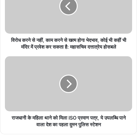
बच्चों के सोशल मीडिया इस्तेमाल पर लगेगी रोक? 13 साल से
कम उम्र के लिए बिल की तैयारी
August 8, 2026
विरोध करने से नहीं, काम करने से खत्म होगा भेदभाव, कोई भी कहीं भी
NEET 2026 में बढ़ीं MBBS सीटें, देशभर में मेडिकल सीटों
मंदिर में प्रवेश कर सकता है: महासचिव दत्तात्रेय होसबले
का नया आंकड़ा जारी
August 8, 2026
IIT दिल्ली में PM मोदी का मजेदार अंदाज, बोले- मैं तो बाबा
बागेश्वर नहीं हूं…
August 8, 2026
हमेशा याद रखूंगा यह मुलाकात’: राघव चड्ढा ने पीएम नरेंद्र
मोदी से की मुलाकात, दिया खास सरप्राइज गिफ्ट
August 8, 2026
राजधानी के महिला थाने को मिला ISO प्रमाण पत्र, ये उपलब्धि पाने
वाला देश का पहला वुमन पुलिस स्टेशन