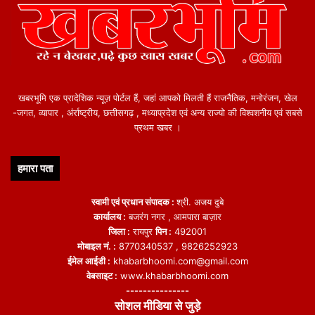
खबरभूमि एक प्रादेशिक न्यूज़ पोर्टल हैं, जहां आपको मिलती हैं राजनैतिक, मनोरंजन, खेल
-जगत, व्यापार , अंर्राष्ट्रीय, छत्तीसगढ़ , मध्याप्रदेश एवं अन्य राज्यो की विश्वशनीय एवं सबसे
प्रथम खबर ।
हमारा पता
स्वामी एवं प्रधान संपादक :
श्री. अजय दुबे
कार्यालय :
बजरंग नगर , आमपारा बाज़ार
जिला :
रायपुर
पिन :
492001
मोबाइल नं. :
8770340537 , 9826252923
ईमेल आईडी :
khabarbhoomi.com@gmail.com
वेबसाइट :
www.khabarbhoomi.com
---------------
सोशल मीडिया से जुड़े