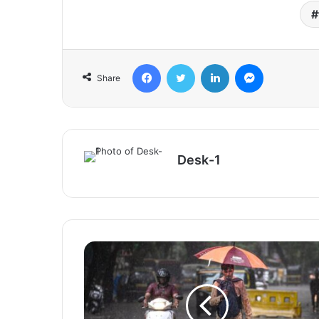
Facebook
Twitter
LinkedIn
Messenger
Share
Desk-1