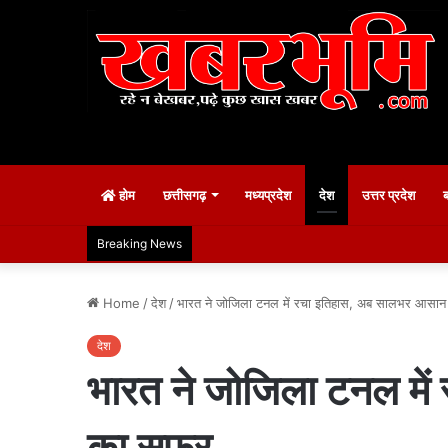
होम
छत्तीसगढ़
मध्यप्रदेश
देश
उत्तर प्रदेश
Breaking News
Home
/
देश
/
भारत ने जोजिला टनल में रचा इतिहास, अब सालभर आसान
देश
भारत ने जोजिला टनल मे
का सफर