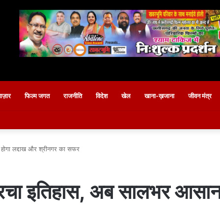
बाज़ार
फिल्म जगत
राजनीति
विदेश
खेल
खाना-ख़जाना
जीवन मंत्र
 होगा लद्दाख और श्रीनगर का सफर
ं रचा इतिहास, अब सालभर आसान 