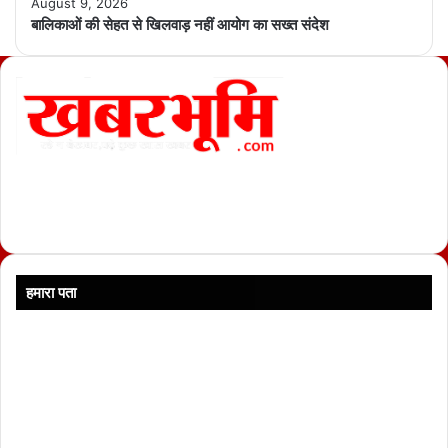
August 9, 2026
बालिकाओं की सेहत से खिलवाड़ नहीं आयोग का सख्त संदेश
खबरभूमि एक प्रादेशिक न्यूज़ पोर्टल हैं, जहां आपको मिलती हैं राजनैतिक, मनोरंजन, खेल
-जगत, व्यापार , अंर्राष्ट्रीय, छत्तीसगढ़ , मध्याप्रदेश एवं अन्य राज्यो की विश्वशनीय एवं सबसे
प्रथम खबर ।
हमारा पता
स्वामी एवं प्रधान संपादक :
श्री. अजय दुबे
कार्यालय :
बजरंग नगर , आमपारा बाज़ार
जिला :
रायपुर
पिन :
492001
मोबाइल नं. :
8770340537 , 9826252923
ईमेल आईडी :
khabarbhoomi.com@gmail.com
वेबसाइट :
www.khabarbhoomi.com