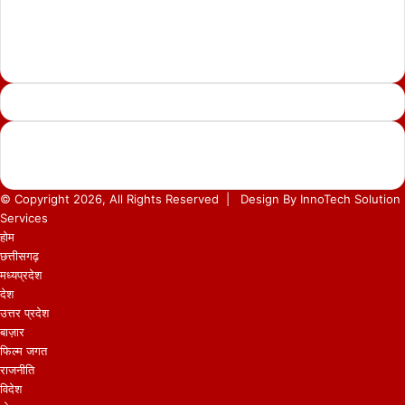
---------------
सोशल मीडिया से जुड़े
WhatsApp
Telegram
Instagra
YouTu
Twit
Fa
© Copyright 2026, All Rights Reserved |
Design By
InnoTech Solution
Services
होम
छत्तीसगढ़
मध्यप्रदेश
देश
उत्तर प्रदेश
बाज़ार
फिल्म जगत
राजनीति
विदेश