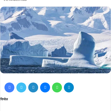
Facebook
Twitter
LinkedIn
Messenger
WhatsApp
Telegram
सियोल