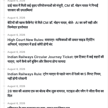
August 6, 2026
1. धीरे-धीरे चढ़ो
ढाई साल में मिली कई वृहद परियोजनाओं को मंजूरी, CM डॉ. मोहन यादव ने गिनाईं
सरकार की उपलब्धियां
2
. एक दिन में कम ऊंचाई से सीधे 9,000 फीट (2,750 मीटर) से ऊपर जाने से
बचें
August 6, 2026
बेटियों की खास कैबिनेट से मिले CM डॉ. मोहन यादव, बोले- AI का करें सही और
3
. एक बार 9,000 फीट (2,750 मीटर) से ऊपर सोने की ऊंचाई को प्रतिदिन
जिम्मेदार इस्तेमाल
1,600 फीट (500 मीटर) से अधिक नहीं बढ़ाएं
August 6, 2026
4
. प्रत्येक 3,300 फीट (1,000 मीटर) पर अनुकूलन के लिए एक अतिरिक्त
High Court New Rules: वादपत्र-याचिकाओं की डबल साइड प्रिंटिंग
दिन की योजना बनाएं.
अनिवार्य, पत्राचार में हार्ड कॉपी होगी बंद
August 6, 2026
उच्च ऊंचाई आपके शरीर को कैसे प्रभावित करती है?
Indian Railways Circular Journey Ticket: एक टिकट में कई शहरों की
– जब आप अधिक ऊंचाई पर होते हैं, तो पतली हवा के कारण आपके फेफड़ों को कम
यात्रा, जानें कैसे करें बुकिंग और कितना होगा फायदा
ऑक्सीजन प्राप्त होती है. यह आपके फेफड़ों और हृदय पर इसलिए ज्यादा जोर बढ़ा
August 6, 2026
देता है क्योंकि आपके शरीर के बाकी हिस्सों को भी लगातार ऑक्सीजन युक्त रक्त की
Indian Railways Rule: ट्रेन यात्रा से पहले जान लें रेलवे का 5 मिनट नियम,
नहीं होगी परेशानी
जरूरत होती है. जिसकी मात्रा पर अशर पड़ने लगता है. इसी वजह से बहुत अधिक
ऊंचाई पर बहुत से स्वस्थ लोगों को भी चक्कर आना, सिरदर्द और थकान जैसे
August 6, 2026
28 साल की अलाया एफ का बोल्ड बीच लुक वायरल, स्टाइल और स्वैग ने जीता फैंस का
दिक्कतें होने लगती हैं।
दिल
August 6, 2026
अगर कोई हृदय संबंधी दिक्कतों से गुजर रहा है तो इस ऊंचाई पर क्या अनुभव करता