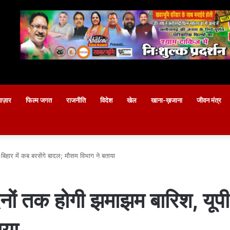
बाज़ार
फिल्म जगत
राजनीति
विदेश
खेल
खाना-ख़जाना
जीवन मंत्र
-बिहार में कब बरसेंगे बादल; मौसम विभाग ने बताया
िनों तक होगी झमाझम बारिश, यूपी-
ाया