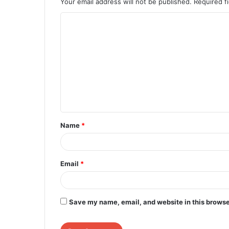
Your email address will not be published.
Required f
C
o
m
m
e
n
t
Name
*
*
Email
*
Save my name, email, and website in this browse