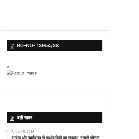
RO-NO- 13954/38
×
बड़ी ख़बर
August 8, 2026
सारंडा और चाईबासा से माओवादियों का सफाया, इनामी जोनल