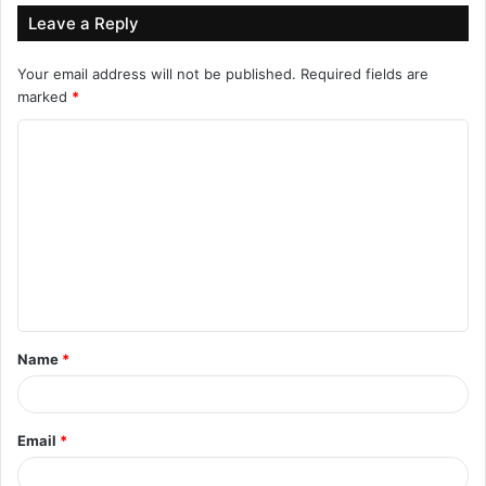
Leave a Reply
Your email address will not be published.
Required fields are
marked
*
C
o
m
m
e
n
t
Name
*
*
Email
*