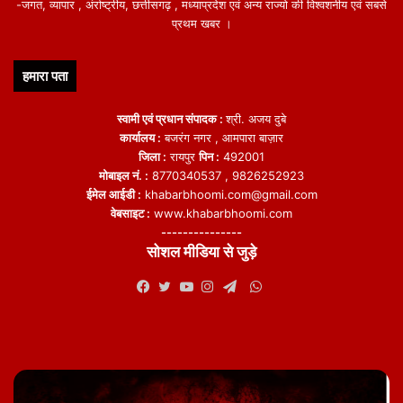
-जगत, व्यापार , अंर्राष्ट्रीय, छत्तीसगढ़ , मध्याप्रदेश एवं अन्य राज्यो की विश्वशनीय एवं सबसे
प्रथम खबर ।
हमारा पता
स्वामी एवं प्रधान संपादक :
श्री. अजय दुबे
कार्यालय :
बजरंग नगर , आमपारा बाज़ार
जिला :
रायपुर
पिन :
492001
मोबाइल नं. :
8770340537 , 9826252923
ईमेल आईडी :
khabarbhoomi.com@gmail.com
वेबसाइट :
www.khabarbhoomi.com
---------------
सोशल मीडिया से जुड़े
WhatsApp
Facebook
Twitter
YouTube
Instagram
Telegram