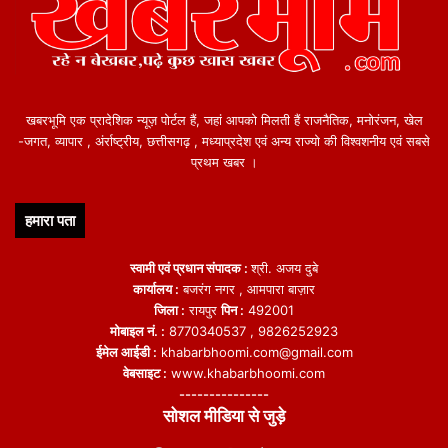
खबरभूमि एक प्रादेशिक न्यूज़ पोर्टल हैं, जहां आपको मिलती हैं राजनैतिक, मनोरंजन, खेल
-जगत, व्यापार , अंर्राष्ट्रीय, छत्तीसगढ़ , मध्याप्रदेश एवं अन्य राज्यो की विश्वशनीय एवं सबसे
प्रथम खबर ।
हमारा पता
स्वामी एवं प्रधान संपादक :
श्री. अजय दुबे
कार्यालय :
बजरंग नगर , आमपारा बाज़ार
जिला :
रायपुर
पिन :
492001
मोबाइल नं. :
8770340537 , 9826252923
ईमेल आईडी :
khabarbhoomi.com@gmail.com
वेबसाइट :
www.khabarbhoomi.com
---------------
सोशल मीडिया से जुड़े