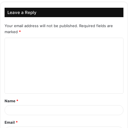
August 5, 2026
Leave a Reply
Your email address will not be published.
Required fields are
marked
*
C
o
m
m
e
n
t
Name
*
*
Email
*