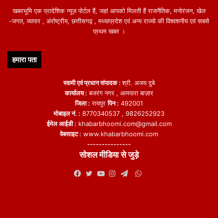
खबरभूमि एक प्रादेशिक न्यूज़ पोर्टल हैं, जहां आपको मिलती हैं राजनैतिक, मनोरंजन, खेल
-जगत, व्यापार , अंर्राष्ट्रीय, छत्तीसगढ़ , मध्याप्रदेश एवं अन्य राज्यो की विश्वशनीय एवं सबसे
प्रथम खबर ।
हमारा पता
स्वामी एवं प्रधान संपादक :
श्री. अजय दुबे
कार्यालय :
बजरंग नगर , आमपारा बाज़ार
जिला :
रायपुर
पिन :
492001
मोबाइल नं. :
8770340537 , 9826252923
ईमेल आईडी :
khabarbhoomi.com@gmail.com
वेबसाइट :
www.khabarbhoomi.com
---------------
सोशल मीडिया से जुड़े
WhatsApp
Facebook
Twitter
YouTube
Instagram
Telegram