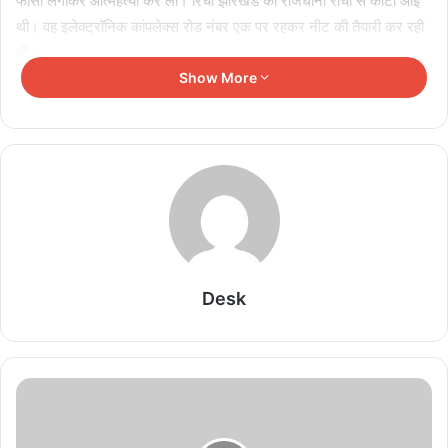
फांसी लगाकर आत्महत्या कर ली। रिचा झारखंड की राजधानी रांची से कोटा आई
थी। वह इलेक्ट्रॉनिक कांपलेक्स रोड नंबर एक पर रहकर नीट की तैयारी कर रही
थी।
Show More
Related Articles
IIT दिल्ली में PM मोदी का मजेदार अंदाज, बोले- मैं तो बाबा
बागेश्वर नहीं हूं…
August 8, 2026
हमेशा याद रखूंगा यह मुलाकात’: राघव चड्ढा ने पीएम नरेंद्र
मोदी से की मुलाकात, दिया खास सरप्राइज गिफ्ट
Desk
August 8, 2026
Mohan Bhagwat & Gen-Z: नई पीढ़ी से जुड़ने के
लिए संघ ने बदले पैंतरे, BJP के लिए ऐसे तैयार हो रहा नया
वोटर बेस
August 8, 2026