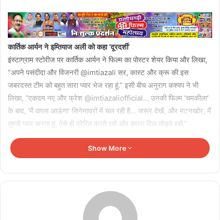
कार्तिक आर्यन ने इम्तियाज अली को कहा ‘दूरदर्शी’
इंस्टाग्राम स्टोरीज पर कार्तिक आर्यन ने फिल्म का पोस्टर शेयर किया और लिखा,
“अपने पसंदीदा और विजनरी @imtiazali सर, कास्ट और क्रू की इस
जबरदस्त टीम को बहुत सारा प्यार भेज रहा हूं.” इसी बीच अनुराग कश्यप ने भी
लिखा, “एकदम नए और फ्रेश @imtiazaliofficial… उनकी फिल्म ‘चमकीला’
के बाद, ‘मैं वापस आऊंगा’ सिनेमाघरों में चल रही है… जरूर देखें, और मटनखोर, मैं
तुमसे प्यार करता हूं. ऐसे ही प्रेरित करते रहो और हमारा दिल तोड़ते रहो.”
क्या है मैं वापस आऊंगा की कहानी
Show More
इम्तियाज अली की ओर से डायरेक्ट की गई फिल्म ‘मैं वापस आऊंगा’ में दिलजीत
दोसांझ, नसीरुद्दीन शाह, वेदांग रैना, शरवरी और बनिता संधू जैसे स्टार्स हैं. फिल्म
की कहानी 95 साल के ईशर सिंह ग्रेवाल (नसीरुद्दीन शाह) के इर्द-गिर्द घूमती है,
जिन्हें पाकिस्तान के सरगोधा जाने की कोशिश के दौरान स्ट्रोक आ जाता है. जब
उन्हें बंटवारे से पहले के दिनों की यादें आने लगती हैं, तो उनका पोता निर्वैर (दिलजीत