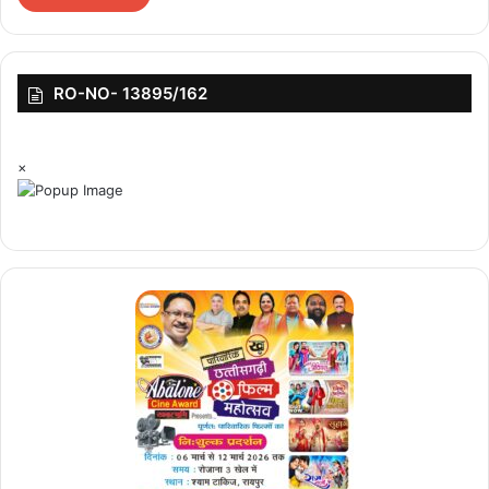
RO-NO- 13895/162
×