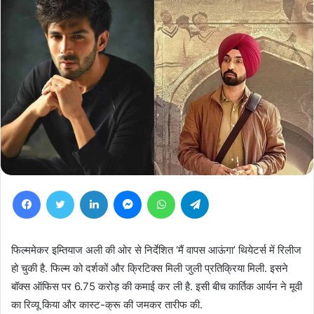
Facebook
Twitter
LinkedIn
Messenger
WhatsApp
Telegram
फिल्ममेकर इम्तियाज अली की ओर से निर्देशित ‘मैं वापस आऊंगा’ थियेटर्स में रिलीज
हो चुकी है. फिल्म को दर्शकों और क्रिटिक्स मिली जुली प्रतिक्रिया मिली. इसने
बॉक्स ऑफिस पर 6.75 करोड़ की कमाई कर ली है. इसी बीच कार्तिक आर्यन ने मूवी
का रिव्यू किया और कास्ट-क्रू की जमकर तारीफ की.