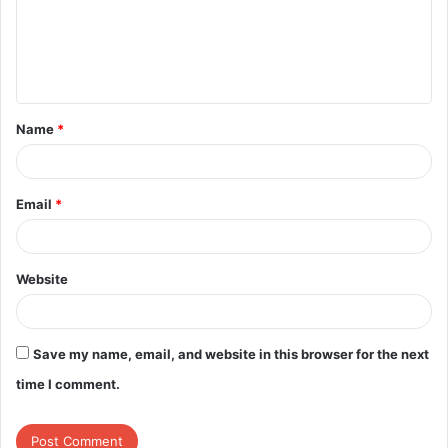
m
e
n
t
Name
*
*
top-news
Email
*
Website
Save my name, email, and website in this browser for the next
time I comment.