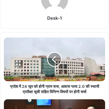
दोसांझ) इंग्लैंड से लौटता है और परिवार के पास्ट के एक बहुत ही निजी हिस्से को
समझने की कोशिश करता है.
Desk-1
Related Articles
राजपाल यादव पर बढ़ी मुसीबत, 16 करोड़ के कर्ज में संपत्ति
नीलामी नोटिस
August 6, 2026
गजनी फेम प्रदीप रावत का निधन, बेटे ने बताया आखिरी पलों
का दर्द
August 6, 2026
मिनी माथुर बनीं ‘द अलायंस’ की पहली विनर, जीती ट्रॉफी और
प्रदेश में 24 जून को होगी ग्राम सभा, आवास प्लस 2.0 की स्थायी
50 लाख रुपये
प्रतीक्षा सूची सहित विभिन्न विषयों पर होगी चर्चा
August 6, 2026
सलमान खान और अलवीरा को कोर्ट का नोटिस, बीइंग ह्यूमन