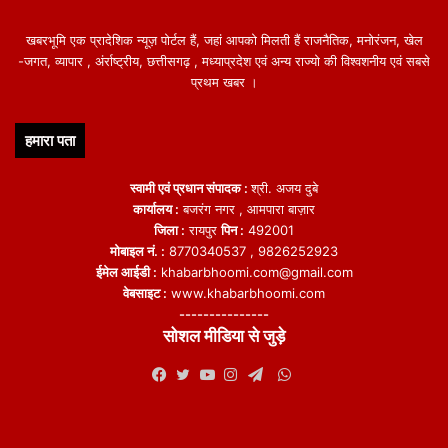
खबरभूमि एक प्रादेशिक न्यूज़ पोर्टल हैं, जहां आपको मिलती हैं राजनैतिक, मनोरंजन, खेल
-जगत, व्यापार , अंर्राष्ट्रीय, छत्तीसगढ़ , मध्याप्रदेश एवं अन्य राज्यो की विश्वशनीय एवं सबसे
प्रथम खबर ।
हमारा पता
स्वामी एवं प्रधान संपादक :
श्री. अजय दुबे
कार्यालय :
बजरंग नगर , आमपारा बाज़ार
जिला :
रायपुर
पिन :
492001
मोबाइल नं. :
8770340537 , 9826252923
ईमेल आईडी :
khabarbhoomi.com@gmail.com
वेबसाइट :
www.khabarbhoomi.com
---------------
सोशल मीडिया से जुड़े
WhatsApp
Facebook
Twitter
YouTube
Instagram
Telegram