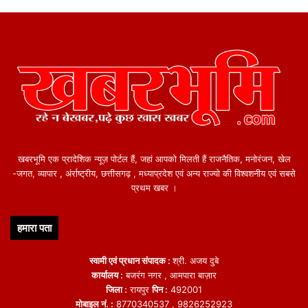
खबरभूमि एक प्रादेशिक न्यूज़ पोर्टल हैं, जहां आपको मिलती हैं राजनैतिक, मनोरंजन, खेल
-जगत, व्यापार , अंर्राष्ट्रीय, छत्तीसगढ़ , मध्याप्रदेश एवं अन्य राज्यो की विश्वशनीय एवं सबसे
प्रथम खबर ।
हमारा पता
स्वामी एवं प्रधान संपादक :
श्री. अजय दुबे
कार्यालय :
बजरंग नगर , आमपारा बाज़ार
जिला :
रायपुर
पिन :
492001
मोबाइल नं. :
8770340537 , 9826252923