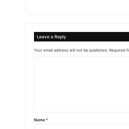
Leave a Reply
Your email address will not be published.
Required f
C
o
m
m
e
n
t
Name
*
*