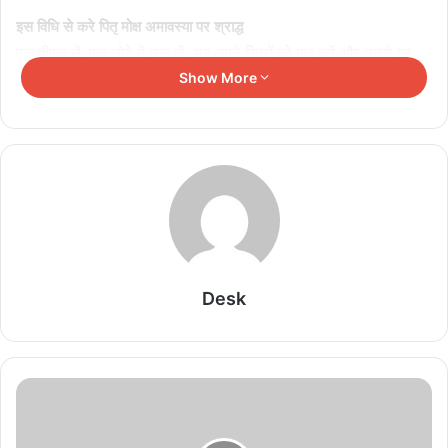
इस विधि से करे पितृ मोक्ष अमावस्या पर श्राद्ध
एक दीपक लें. एक लोटे में जल लें. अब अपने पितरों को याद करें और उनसे यह
प्रार्थना करें कि पितृपक्ष समाप्त हो गया है, इसलिए वह परिवार के सभी सदस्यों को
Show More
आशीर्वाद देकर अपने लोक में वापस चले जाएं और भगवान विष्णु जी का स्मरण कर
पीपल के पेड़ के नीचे दीपक रखें जल चढ़ाते हुए पितरों के आशीर्वाद की याद करें.
पितृ विसर्जन के दौरान किसी से भी बात ना करें.
Related Articles
अलमारी के ऊपर रखा कबाड़ रोक सकता है बरकत, वास्तु में
बताए ये नियम
Desk
August 7, 2026
वास्तु के अनुसार घर में सोफा टीवी फ्रिज की सही दिशा, बढ़ेगी
बरकत खुशहाली
August 7, 2026