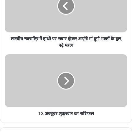
सावन में शिवधामों का रहस्य, त्र्यंबकेश्वर और केदारनाथ की
अद्भुत कथाएं।
August 7, 2026
गरुड़ पुराण में सूर्यास्त बाद अंतिम संस्कार वर्जित, जानें धार्मिक
शारदीय नवरात्रि में हाथी पर सवार होकर आएंगी मां दुर्गा भक्तों के द्वार,
मान्यता
पढ़ें महत्व
August 7, 2026
रक्षाबंधन 2026 पर बदलेगा चांद का रंग! क्या है इस अनोखी
खगोलीय घटना का कारण?
August 7, 2026
रक्षाबंधन पर लगेगा चंद्र ग्रहण, जानें भारत में असर और सूतक
काल की सच्चाई
August 6, 2026
13 अक्टूबर शुक्रवार का राशिफल
काले तिल से तर्पण