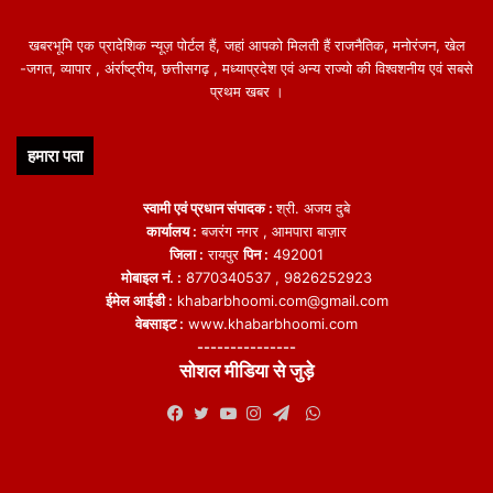
खबरभूमि एक प्रादेशिक न्यूज़ पोर्टल हैं, जहां आपको मिलती हैं राजनैतिक, मनोरंजन, खेल
-जगत, व्यापार , अंर्राष्ट्रीय, छत्तीसगढ़ , मध्याप्रदेश एवं अन्य राज्यो की विश्वशनीय एवं सबसे
प्रथम खबर ।
हमारा पता
स्वामी एवं प्रधान संपादक :
श्री. अजय दुबे
कार्यालय :
बजरंग नगर , आमपारा बाज़ार
जिला :
रायपुर
पिन :
492001
मोबाइल नं. :
8770340537 , 9826252923
ईमेल आईडी :
khabarbhoomi.com@gmail.com
वेबसाइट :
www.khabarbhoomi.com
---------------
सोशल मीडिया से जुड़े
WhatsApp
Facebook
Twitter
YouTube
Instagram
Telegram