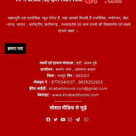
खबरभूमि एक प्रादेशिक न्यूज़ पोर्टल हैं, जहां आपको मिलती हैं राजनैतिक, मनोरंजन, खेल
-जगत, व्यापार , अंर्राष्ट्रीय, छत्तीसगढ़ , मध्याप्रदेश एवं अन्य राज्यो की विश्वशनीय एवं सबसे
प्रथम खबर ।
हमारा पता
स्वामी एवं प्रधान संपादक :
श्री. अजय दुबे
कार्यालय :
बजरंग नगर , आमपारा बाज़ार
जिला :
रायपुर
पिन :
492001
मोबाइल नं. :
8770340537 , 9826252923
ईमेल आईडी :
khabarbhoomi.com@gmail.com
वेबसाइट :
www.khabarbhoomi.com
---------------
सोशल मीडिया से जुड़े
WhatsApp
Facebook
Twitter
YouTube
Instagram
Telegram