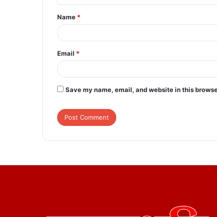
t
Name
*
*
Email
*
Save my name, email, and website in this browse