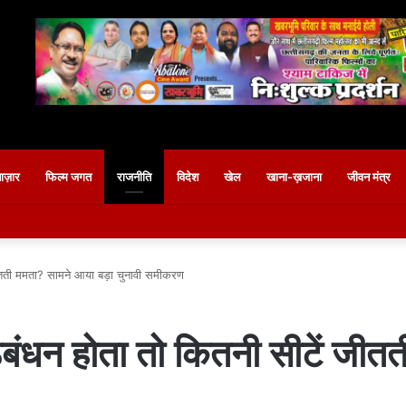
बाज़ार
फिल्म जगत
राजनीति
विदेश
खेल
खाना-ख़जाना
जीवन मंत्र
ती ममता? सामने आया बड़ा चुनावी समीकरण
होता तो कितनी सीटें जीतती 