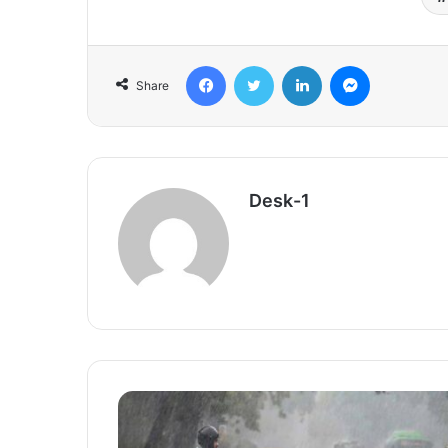
Facebook
Twitter
LinkedIn
Messenger
Share
Desk-1