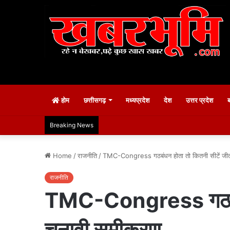
होम
छत्तीसगढ़
मध्यप्रदेश
देश
उत्तर प्रदेश
Breaking News
Home
/
राजनीति
/
TMC-Congress गठबंधन होता तो कितनी सीटें जीत
राजनीति
TMC-Congress गठबंधन 
चुनावी समीकरण