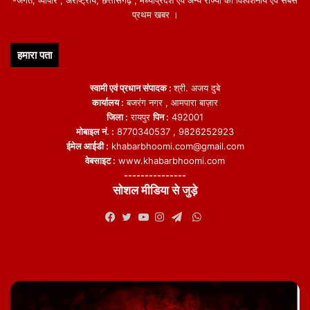
-जगत, व्यापार , अंर्राष्ट्रीय, छत्तीसगढ़ , मध्याप्रदेश एवं अन्य राज्यो की विश्वशनीय एवं सबसे
प्रथम खबर ।
हमारा पता
स्वामी एवं प्रधान संपादक :
श्री. अजय दुबे
कार्यालय :
बजरंग नगर , आमपारा बाज़ार
जिला :
रायपुर
पिन :
492001
मोबाइल नं. :
8770340537 , 9826252923
ईमेल आईडी :
khabarbhoomi.com@gmail.com
वेबसाइट :
www.khabarbhoomi.com
---------------
सोशल मीडिया से जुड़े
WhatsApp
Facebook
Twitter
YouTube
Instagram
Telegram