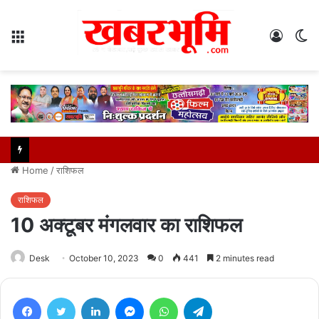
Menu
Log
S
In
sk
Home
/
राशिफल
राशिफल
10 अक्टूबर मंगलवार का राशिफल
Desk
October 10, 2023
0
441
2 minutes read
Facebook
Twitter
LinkedIn
Messenger
WhatsApp
Telegram