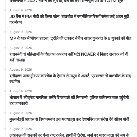
छत्तीसगढ़ में 24×7 राशन की सुविधा, देश का 5वां अन्नपूर्ति Grain ATM शुरू
मीन राशि-
अपनी सोशल लाइफ को बेहतर बनाने की कोशिश करें। अपने काम की
August 9, 2026
JD वेंस ने PM मोदी को किया फोन, बातचीत में रणनीतिक रिश्तों समेत कई अहम मुद्दों
आदतों पर फोकस करें। साझेदारी और लगन के साथ किए गए कार्यों से सभी
पर मंथन
चुनौतियों पर सफलता हासिल करेंगे। अप्रत्याशित अवसरों पर नजर रखें।
August 9, 2026
MP के धार में भीषण हादसा, ट्रॉले की टक्कर से वैन सवार गुजरात के 6 युवकों की मौत
August 9, 2026
शराबबंदी से महिलाओं के खिलाफ अपराध नहीं घटे! NCAER ने बिहार सरकार को दी
बड़ी सलाह
August 9, 2026
श्रीकृष्ण जन्मभूमि पर कारसेवा के ऐलान से मथुरा में अलर्ट, प्रशासन से बातचीत के बाद
स्थगित
August 9, 2026
भोपाल में ‘सीक्रेट नागरिक’ करेंगे शिकायतों की निगरानी, पुलिस कमिश्नर तक पहुंचेगी
हर जानकारी
August 9, 2026
मुख्यमंत्री आवास से विधानभवन तक पदयात्रा कर देशभक्ति का संदेश देंगे सीएम योगी
August 9, 2026
लखनऊ की सड़कों पर गूंजा राष्ट्रप्रेम, हाथों में तिरंगा, जुबां पर भारत माता की जय के