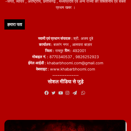
-जगत, व्यापार , अंर्राष्ट्रीय, छत्तीसगढ़ , मध्याप्रदेश एवं अन्य राज्यो की विश्वशनीय एवं सबसे
प्रथम खबर ।
हमारा पता
स्वामी एवं प्रधान संपादक :
श्री. अजय दुबे
कार्यालय :
बजरंग नगर , आमपारा बाज़ार
जिला :
रायपुर
पिन :
492001
मोबाइल नं. :
8770340537 , 9826252923
ईमेल आईडी :
khabarbhoomi.com@gmail.com
वेबसाइट :
www.khabarbhoomi.com
---------------
सोशल मीडिया से जुड़े
WhatsApp
Facebook
Twitter
YouTube
Instagram
Telegram