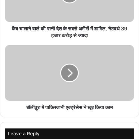
Durg में अवैध खनिज परिवहन करने वाले वाहनों पर शिकंजा,
लगाया गया भारी जुर्माना
August 8, 2026
कैब चालाने वाले की पत्नी देश के सबसे अमीरों में शामिल, नेटवर्थ 39
हजार करोड़ से ज्यादा
महतारी वंदन की 1,000 रुपये की मदद बनी प्रीति के
आत्मनिर्भर बनने की ताकत
August 8, 2026
धमतरी में शव दफनाने को लेकर बवाल, हिंदू रीति-रिवाज से
अंतिम संस्कार पर बनी सहमति
August 8, 2026
बॉलीवुड में पाकिस्तानी एक्ट्रेसेस ने खूब किया काम
Leave a Reply