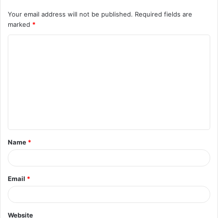
Your email address will not be published.
Required fields are
marked
*
C
o
m
m
e
n
t
Name
*
*
Email
*
Website