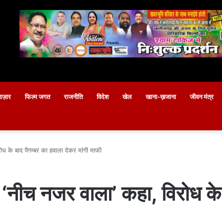
बाज़ार
फिल्म जगत
राजनीति
विदेश
खेल
खाना-ख़जाना
जीवन मंत्र
ध के बाद पैगम्बर का हवाला देकर मांगी माफी
 ‘नीच नजर वाला’ कहा, विरोध के 