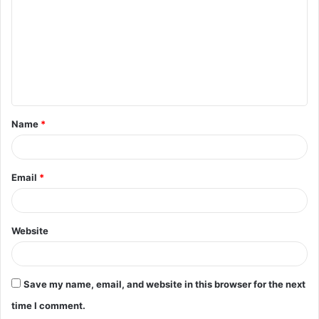
chhattisgarh
Chhattisgarh-Raipur
m
m
featured
news
top-news
e
रायपुर
n
t
Name
*
*
Email
*
Website
Save my name, email, and website in this browser for the next
time I comment.