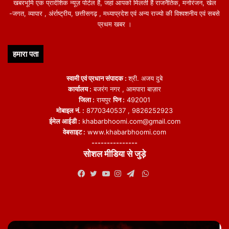
खबरभूमि एक प्रादेशिक न्यूज़ पोर्टल हैं, जहां आपको मिलती हैं राजनैतिक, मनोरंजन, खेल
-जगत, व्यापार , अंर्राष्ट्रीय, छत्तीसगढ़ , मध्याप्रदेश एवं अन्य राज्यो की विश्वशनीय एवं सबसे
प्रथम खबर ।
हमारा पता
स्वामी एवं प्रधान संपादक :
श्री. अजय दुबे
कार्यालय :
बजरंग नगर , आमपारा बाज़ार
जिला :
रायपुर
पिन :
492001
मोबाइल नं. :
8770340537 , 9826252923
ईमेल आईडी :
khabarbhoomi.com@gmail.com
वेबसाइट :
www.khabarbhoomi.com
---------------
सोशल मीडिया से जुड़े
WhatsApp
Facebook
Twitter
YouTube
Instagram
Telegram