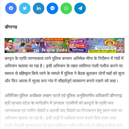
Facebook
Twitter
LinkedIn
Messenger
WhatsApp
Telegram
डोंगरगढ
कानून के प्रति जागरूकता लाने पुलिस कप्तान अभिषेक मीणा के निर्देशन में गांवों में
अभियान चलाया जा रहा है। इसी अभियान के तहत जातिगत गाली गलौज करने पर
समाज से बहिष्कृत किये जाने के मामले में पुलिस ने बैठक बुलाकर दोनों पक्षों को सुना
और फिर आपस में सुलह करा गांव में सौहार्दपूर्ण वातावरण बनाये रखने को कहा।
अतिरिक्त पुलिस अधीक्षक लखन पटले एवं पुलिस अनुविभागीय अधिकारी डोंगरगढ़
श्री प्रभात पटेल के मार्गदर्शन में लगातार ग्रामीणों को कानूनो के प्रति जन
जागरूकता एवं जमीन संबंधी व आपसी वाद विवादों का निराकरण हेतु थाना स्तर पर
अभियान चलाया जा रहा है। इसी कड़ी में आवेदक भगत बंजारे पिता श्याम लाल
बंजारे निवासी कुम्हडाटोला के द्वारा जातिगत गाली गलौच गांव से बहिष्कृत किये जाने