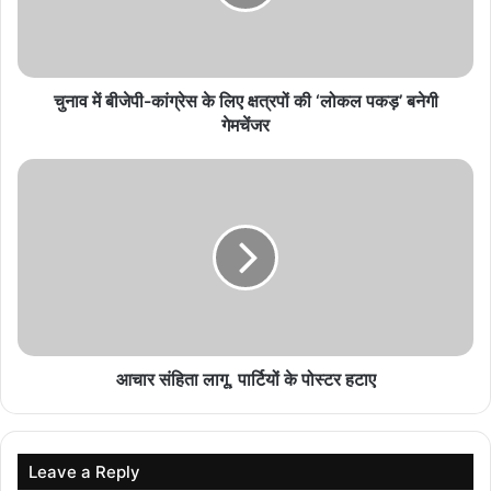
चीन को भारत का बड़ा कूटनीतिक संदेश, अरुणाचल के नक्शे में
27 स्थान शामिल
August 9, 2026
चुनाव में बीजेपी-कांग्रेस के लिए क्षत्रपों की ‘लोकल पकड़’ बनेगी
असम बाढ़ से हाहाकार, 12 जिले प्रभावित, 99 लोगों की मौत,
गेमचेंजर
हजारों विस्थापित
August 9, 2026
फुकेट-दिल्ली फ्लाइट हादसे के बाद एक पायलट का डोप टेस्ट
पॉजिटिव
August 9, 2026
पुर्तगाल में नौकरी का सपना पड़ा भारी, वहां पहुंचते ही भारतीय
महिला को बेच दिया गया
आचार संहिता लागू, पार्टियों के पोस्टर हटाए
August 9, 2026
PF खाताधारकों के लिए जरूरी खबर, EPFO ने बदले 8
नियम; निकासी और क्लेम में होगा बदलाव
Leave a Reply
August 9, 2026