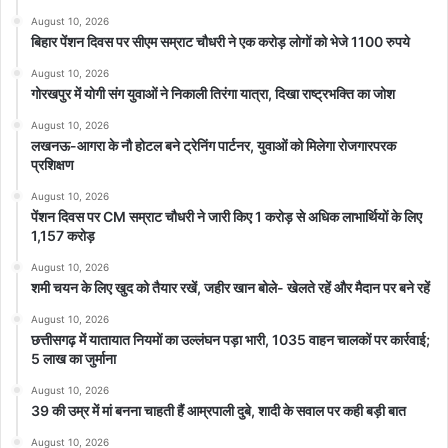
August 10, 2026
450 रुपये सस्ती
बिहार पेंशन दिवस पर सीएम सम्राट चौधरी ने एक करोड़ लोगों को भेजे 1100 रुपये
August 10, 2026
शुक्रवार, 29 मई को सुबह-शाम क्या था 22-24 कैरेट सोने का रेट?
गोरखपुर में योगी संग युवाओं ने निकाली तिरंगा यात्रा, दिखा राष्ट्रभक्ति का जोश
August 10, 2026
24 कैरेट गोल्ड
लखनऊ-आगरा के नौ होटल बने ट्रेनिंग पार्टनर, युवाओं को मिलेगा रोजगारपरक
प्रशिक्षण
सुबह का रेट- 157043
August 10, 2026
शाम का रेट- 156463
पेंशन दिवस पर CM सम्राट चौधरी ने जारी किए 1 करोड़ से अधिक लाभार्थियों के लिए
1,157 करोड़
22 कैरेट गोल्ड
August 10, 2026
शमी चयन के लिए खुद को तैयार रखें, जहीर खान बोले- खेलते रहें और मैदान पर बने रहें
सुबह का रेट- 143851
August 10, 2026
शाम का रेट- 143320
छत्तीसगढ़ में यातायात नियमों का उल्लंघन पड़ा भारी, 1035 वाहन चालकों पर कार्रवाई;
5 लाख का जुर्माना
इंडिया बुलियन एंड ज्वैलर्स एसोसिएशन (IBJA) द्वारा जारी किए गए दाम पूरे देश में
August 10, 2026
39 की उम्र में मां बनना चाहती हैं आम्रपाली दुबे, शादी के सवाल पर कही बड़ी बात
मान्य होते हैं. गोल्ड-सिल्वर की इन कीमतों में जीएसटी शामिल नहीं होता और ज्वैलरी
खरीदने पर मेकिंग चार्ज अलग से देने होते हैं.
August 10, 2026