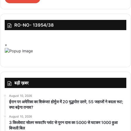
(प्रति
(14
91531
91025
10
कैरेट)
ग्राम)
RO-NO- 13954/38
262900
Advertisement
×
चांदी
(प्रति
999
263350
1
किलो)
बड़ी ख़बर
August 10, 2026
ईरान पर अमेरिका का शिकंजा! होर्मुज में 20 युद्धपोत उतरे, 55 जहाजों ने बदला रूट;
क्या बढ़ेगा तनाव?
August 10, 2026
3 किलोवाट सोलर रूफटॉप प्लांट से पूरन दास का 5000 से घटकर 1000 हुआ
शुक्रवार, 29 मई को सुबह-शाम क्या था 22-24 कैरेट सोने का रेट?
बिजली बिल