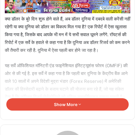
क्‍या डॉलर के बुरे दिन शुरू होने वाले हैं, अब डॉलर दुनिया में दबदबे वाली करेंसी नहीं
रहेगी या क्‍या दुनिया को डॉलर का विकल्‍प मिल गया है? एक रिपोर्ट में ऐसा खुलासा
किया गया है, जिसके बाद आपके भी मन में ये सभी सवाल घूमने लगेंगे. रॉयटर्स की
रिपोर्ट में एक सर्वे के हवाले से कहा गया है कि दुनिया अब डॉलर रिजर्व को कम करने
की तैयारी कर रही है. दुनिया में ऐसा पहली बार होने जा रहा है।
यह सर्वे ऑफिशियल मॉनिटरी एंड फाइनेंशियल इंस्टिट्यूशंस फोरम (OMFIF) की
ओर से की गई है. इस सर्वे में कहा गया है कि पहली बार दुनिया के केंद्रीय बैंक आने
वाले 10 सालों में अपने विदेशी मुद्रा भंडार (Forex Reserve) में अमेरिकी
डॉलर की हिस्‍सेदारी बढ़ाने के बजाय घटाने की योजना बना रहे हैं, जो यह संकेत
देता है कि फॉरेक्‍स रिजर्व पोर्टफोलियो को दुनिया डाइवर्सिफाइड रखना चाहती है।
Show More
Related Articles
भारत पर 100% टैरिफ के फैसले से अमेरिका में ही विरोध,