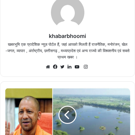
अपनों ने कहा- ‘आत्मघाती कदम’
August 8, 2026
Thailand Shooting: छात्र ने पहले दादा-दादी की हत्या
की, फिर स्कूल में टीचर और बच्चों पर किया जानलेवा हमला; 8
khabarbhoomi
की मौत
खबरभूमि एक प्रादेशिक न्यूज़ पोर्टल हैं, जहां आपको मिलती हैं राजनैतिक, मनोरंजन, खेल
August 7, 2026
-जगत, व्यापार , अंर्राष्ट्रीय, छत्तीसगढ़ , मध्याप्रदेश एवं अन्य राज्यो की विश्वशनीय एवं सबसे
प्रथम खबर ।
Heatwave का कहर! यूरोप की ‘गंगा’ सूखने के कगार पर,
Instagram
सैटेलाइट तस्वीरों में दिखी नदी की मिट्टी
Website
Facebook
Twitter
LinkedIn
YouTube
August 6, 2026
Sheikh Hasina Press Conference: दिल्ली से दिए
बयान के बाद बांग्लादेश में मचा सियासी बवाल, मीडिया में तीखी
प्रतिक्रिया
August 6, 2026
खिलाड़ियों का लंबा इंतजार खत्म, राज्य शासन ने जारी की
उत्कृष्ट खिलाड़ियों की सूची