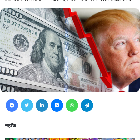
on
Twitter
Facebook
Twitter
LinkedIn
Messenger
WhatsApp
Telegram
न्यूयॉर्क