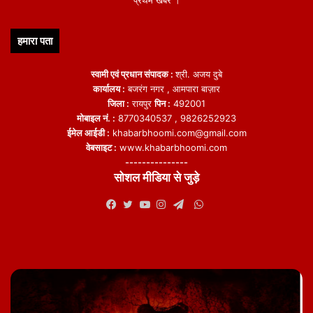
हमारा पता
स्वामी एवं प्रधान संपादक :
श्री. अजय दुबे
कार्यालय :
बजरंग नगर , आमपारा बाज़ार
जिला :
रायपुर
पिन :
492001
मोबाइल नं. :
8770340537 , 9826252923
ईमेल आईडी :
khabarbhoomi.com@gmail.com
वेबसाइट :
www.khabarbhoomi.com
---------------
सोशल मीडिया से जुड़े
WhatsApp
Facebook
Twitter
YouTube
Instagram
Telegram