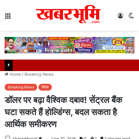
Menu
Log
S
In
sk
Home
/
Breaking News
Breaking News
विदेश
डॉलर पर बढ़ा वैश्विक दबाव! सेंट्रल बैंक
घटा सकते हैं होल्डिंग्स, बदल सकता है
आर्थिक समीकरण
Follow
khabarbhoomi
June 30, 2026
0
1
3 minutes read