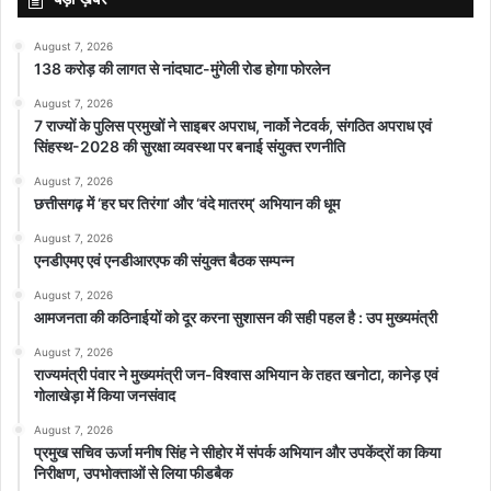
August 7, 2026
पहले बना चुका है अपने ही मौत का सर्टिफिकेट
138 करोड़ की लागत से नांदघाट-मुंगेली रोड होगा फोरलेन
August 7, 2026
गैंग के सरगना राजेश ने अगस्त 2020 में अपने आप को मृत घोषित करने के बाद
7 राज्यों के पुलिस प्रमुखों ने साइबर अपराध, नार्को नेटवर्क, संगठित अपराध एवं
अपनी एक नई पहचान बनाई। अशोक चौहान नाम से फर्जी दस्तावेज बनाएं और
सिंहस्थ-2028 की सुरक्षा व्यवस्था पर बनाई संयुक्त रणनीति
उसने फर्जी नोट बनाने का काम शुरू कर दिया। पुलिस ने जब आरोपी राजेश से
August 7, 2026
पूछताछ की तो उसने बताया कि उसने यूट्यूब और अन्य माध्यमों से यह नोट बनाना
छत्तीसगढ़ में ‘हर घर तिरंगा’ और ‘वंदे मातरम्’ अभियान की धूम
सीखा है। वहीं पहले तो वह स्टांप पेपर खरीदकर उसकी कटिंग कर बाकायदा उस
August 7, 2026
पर नोट प्रिंट करता था। पुराने कुछ स्टांप आते हैं उनमें एक स्ट्रिप लगी होती है
एनडीएमए एवं एनडीआरएफ की संयुक्त बैठक सम्पन्न
जो कि नोट बनाने के लिए काफी आसान होती थी। लेकिन जब स्टांप महंगे पड़ने
August 7, 2026
लगे तो आरोपी द्वारा बॉन्ड पेपर खरीदकर उन पर नोटों की प्रिंटिंग शुरू की। आरोपी
आमजनता की कठिनाईयों को दूर करना सुशासन की सही पहल है : उप मुख्यमंत्री
एक असली नोट के बदले वह 5 नकली नोट दिया करता था।
August 7, 2026
राज्यमंत्री पंवार ने मुख्यमंत्री जन-विश्वास अभियान के तहत खनोटा, कानेड़ एवं
गोलाखेड़ा में किया जनसंवाद
August 7, 2026
प्रमुख सचिव ऊर्जा मनीष सिंह ने सीहोर में संपर्क अभियान और उपकेंद्रों का किया
निरीक्षण, उपभोक्ताओं से लिया फीडबैक