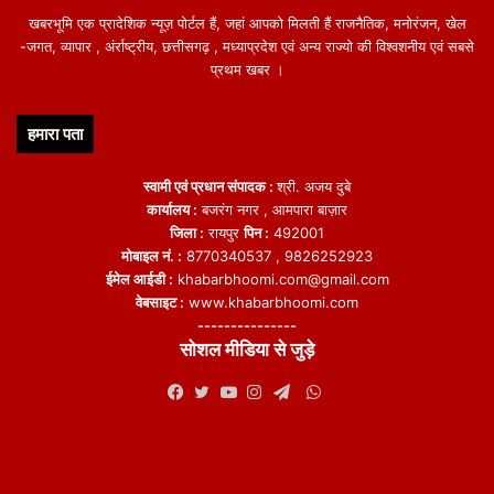
खबरभूमि एक प्रादेशिक न्यूज़ पोर्टल हैं, जहां आपको मिलती हैं राजनैतिक, मनोरंजन, खेल
-जगत, व्यापार , अंर्राष्ट्रीय, छत्तीसगढ़ , मध्याप्रदेश एवं अन्य राज्यो की विश्वशनीय एवं सबसे
प्रथम खबर ।
हमारा पता
स्वामी एवं प्रधान संपादक :
श्री. अजय दुबे
कार्यालय :
बजरंग नगर , आमपारा बाज़ार
जिला :
रायपुर
पिन :
492001
मोबाइल नं. :
8770340537 , 9826252923
ईमेल आईडी :
khabarbhoomi.com@gmail.com
वेबसाइट :
www.khabarbhoomi.com
---------------
सोशल मीडिया से जुड़े
WhatsApp
Facebook
Twitter
YouTube
Instagram
Telegram