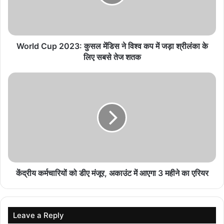
है : उप मुख्यमंत्री
August 7, 2026
राज्यमंत्री पंवार ने मुख्यमंत्री जन-विश्वास अभियान के तहत
World Cup 2023: कुसल मेंडिस ने विश्व कप में जड़ा श्रीलंका के
खनोटा, कानेड़ एवं गोलाखेड़ा में किया जनसंवाद
लिए सबसे तेज शतक
August 7, 2026
प्रमुख सचिव ऊर्जा मनीष सिंह ने सीहोर में संपर्क अभियान और
उपकेंद्रों का किया निरीक्षण, उपभोक्ताओं से लिया फीडबैक
August 7, 2026
नगरीय विकास एवं आवास विभाग का प्रदेश स्तरीय जनसंवाद
एवं सेवा वितरण अभियान हुआ प्रारंभ
August 7, 2026
केंद्रीय कर्मचारियों को डीए मंजूर, अकाउंट में आएगा 3 महीने का एरियर
हेरिटेज वॉक, बर्ड वाचिंग, वन विहार नेशनल पार्क से लेकर
शिकारा की सैर तक: डेलीगेट्स के लिए अविस्मरणीय बना
भोपाल
Leave a Reply
August 7, 2026