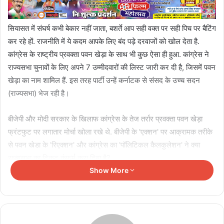
सियासत में संघर्ष कभी बेकार नहीं जाता, बशर्ते आप सही वक्त पर सही पिच पर बैटिंग
कर रहे हों. राजनीति में ये कदम आपके लिए बंद पड़े दरवाजों को खोल देता है.
कांग्रेस के राष्ट्रीय प्रवक्ता पवन खेड़ा के साथ भी कुछ ऐसा ही हुआ. कांग्रेस ने
राज्यसभा चुनावों के लिए अपने 7 उम्मीदवारों की लिस्ट जारी कर दी है, जिसमें पवन
खेड़ा का नाम शामिल हैं. इस तरह पार्टी उन्हें कर्नाटक से संसद के उच्च सदन
(राज्यसभा) भेज रही है।
बीजेपी और मोदी सरकार के खिलाफ कांग्रेस के तेज तर्रार प्रवक्ता पवन खेड़ा
फ्रंटफुट पर लगातार मोर्चा खोला रखे थे. बीजेपी के 'एक्शन' पर आक्रामक तरीके
से पवन खेडा के 'रिएक्शन' और कांग्रेस का 'पॉलिटिकल कैलकुलेशन' ने क्या
राज्यसभा का टिकट कंफर्म करा दिया है?
Show More
Related Articles
विदेश में इलाज की अनुमति को लेकर अभिषेक बनर्जी पहुंचे