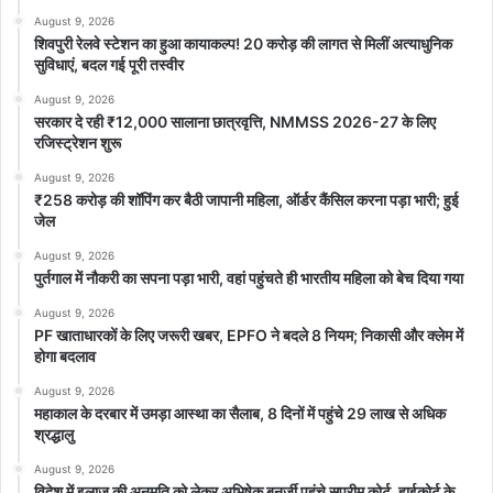
करीबी और वफादार माना जाता है. पूर्व मुख्यमंत्री शीला दीक्षित के समय से राजनीति
August 9, 2026
के केंद्र में रहे पवन खेड़ा ने मुश्किल वक्त में भी कभी पार्टी का साथ नहीं छोड़ा.
शिवपुरी रेलवे स्टेशन का हुआ कायाकल्प! 20 करोड़ की लागत से मिलीं अत्याधुनिक
सुविधाएं, बदल गई पूरी तस्वीर
दिल्ली में शीला दीक्षित के सीएम रहते हुए पवन खेड़ा उनके निजि सचिव के तौर पर
काम कर रहे थे, उसके बाद से कांग्रेस के राष्ट्रीय टीम का हिस्सा हैं. राहुल गांधी
August 9, 2026
सरकार दे रही ₹12,000 सालाना छात्रवृत्ति, NMMSS 2026-27 के लिए
और मल्लिकार्जुन खड़गे समेत पार्टी के शीर्ष नेतृत्व ने जिस तरह इस मामले को
रजिस्ट्रेशन शुरू
हाथों-हाथ लिया, उससे साफ है कि खेड़ा अब गांधी परिवार के गुड बुक्स में टॉप पर
हैं।
August 9, 2026
₹258 करोड़ की शॉपिंग कर बैठी जापानी महिला, ऑर्डर कैंसिल करना पड़ा भारी; हुई
जेल
कर्नाटक से उनके साथ खुद मल्लिकार्जुन खड़गे भी राज्यसभा जा रहे हैं, जो दर्शाता
August 9, 2026
है कि उन्हें सबसे सुरक्षित सीट से संसद भेजने का फैसला शीर्ष नेतृत्व की मर्जी से
पुर्तगाल में नौकरी का सपना पड़ा भारी, वहां पहुंचते ही भारतीय महिला को बेच दिया गया
हुआ है. साल 2022 के राज्यसभा चुनावों के दौरान जब कांग्रेस ने बाहरी या अन्य
August 9, 2026
नेताओं (जैसे इमरान प्रतापगढ़ी, प्रमोद तिवारी) को तरजीह दी थी, तब पवन खेड़ा
PF खाताधारकों के लिए जरूरी खबर, EPFO ने बदले 8 नियम; निकासी और क्लेम में
के साथ-साथ पार्टी के भीतर भी कई आवाजें उठी थीं. इस बार खेड़ा को टिकट देकर
होगा बदलाव
आलाकमान ने उस पुराने असंतोष और 'तपस्या' वाले नैरेटिव को हमेशा के लिए खत्म
August 9, 2026
कर दिया है।
महाकाल के दरबार में उमड़ा आस्था का सैलाब, 8 दिनों में पहुंचे 29 लाख से अधिक
श्रद्धालु
August 9, 2026
विदेश में इलाज की अनुमति को लेकर अभिषेक बनर्जी पहुंचे सुप्रीम कोर्ट, हाईकोर्ट के