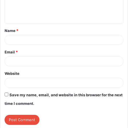
e
n
t
Name
*
*
Email
*
Website
Save my name, email, and website in this browser for the next
time I comment.