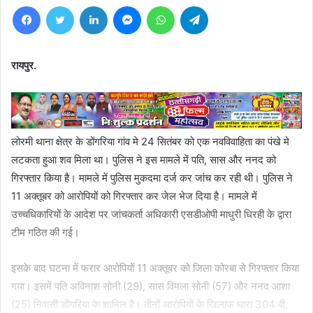
Facebook
Twitter
LinkedIn
Messenger
WhatsApp
Telegram
रायपुर.
लोरमी थाना क्षेत्र के डोंगरिया गांव मे 24 सितंबर को एक नवविवाहिता का पंखे मे
लटकता हुआ शव मिला था। पुलिस ने इस मामले में पति, सास और ननद को
गिरफ्तार किया है। मामले में पुलिस मुकदमा दर्ज कर जांच कर रही थी। पुलिस ने
11 अक्तूबर को आरोपियों को गिरफ्तार कर जेल भेज दिया है। मामले में
उच्चधिकारियों के आदेश पर जांचकर्ता अधिकारी एसडीओपी माधुरी धिरही के द्वारा
टीम गठित की गई।
इसके बाद घटना में फरार आरोपियों 11 अक्तूबर को जिला कोरबा से गिरफ्तार किया
गया। इसमें पति अविनाश सोनी (29), सास विमला सोनी (57) और ननद आशा
(25) निवासी डोंगरिया के शामिल है। तीनों आरोपियों के खिलाफ धारा 304 बी,