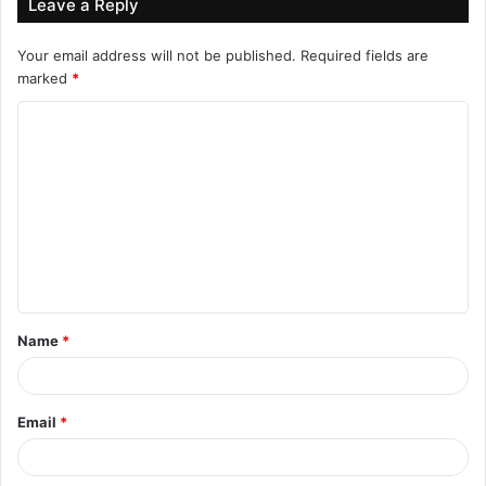
Leave a Reply
Your email address will not be published.
Required fields are
marked
*
C
o
m
m
e
n
t
Name
*
*
Email
*