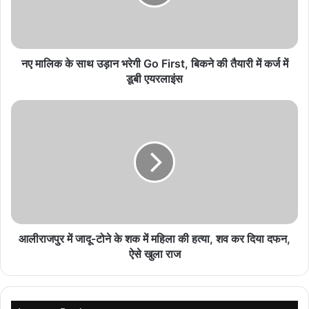
उत्कृष्ट खिलाड़ियों की सूची
August 5, 2026
नए मालिक के साथ उड़ान भरेगी Go First, बिकने की तैयारी में कर्ज में
छोटे किसान और स्वयं-सहायता समूहों की महिलाएँ ही ग्रामीण
डूबी एयरलाइंस
बदलाव की असली प्रेरक हैं”: इंडिया रूरल कोलोक्वी 2026 में
राहुल भगत
August 5, 2026
पेसा और वन अधिकार कानून का प्रभावी क्रियान्वयन राज्य
सरकार की प्राथमिकताओं में शामिल : मुख्यमंत्री विष्णुदेव साय
August 5, 2026
विश्व स्तनपान सप्ताह : स्वास्थ्य मंत्री करेंगे राज्य स्तरीय
कार्यक्रम की अध्यक्षता
आलीराजपुर में जादू-टोने के शक में महिला की हत्या, शव कर दिया दफन,
August 5, 2026
ऐसे खुला राज