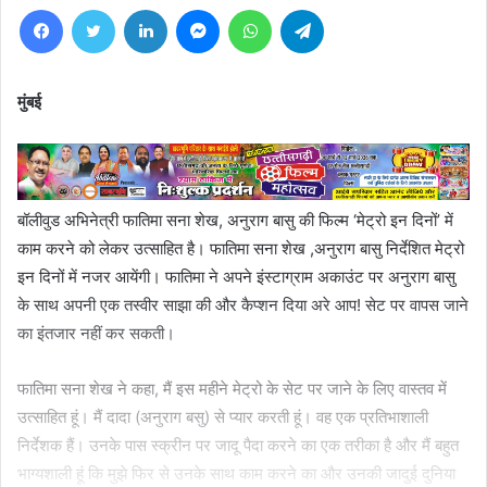
Facebook
Twitter
LinkedIn
Messenger
WhatsApp
Telegram
मुंबई
बॉलीवुड अभिनेत्री फातिमा सना शेख, अनुराग बासु की फिल्म ‘मेट्रो इन दिनों’ में
काम करने को लेकर उत्साहित है। फातिमा सना शेख ,अनुराग बासु निर्देशित मेट्रो
इन दिनों में नजर आयेंगी। फातिमा ने अपने इंस्टाग्राम अकाउंट पर अनुराग बासु
के साथ अपनी एक तस्वीर साझा की और कैप्शन दिया अरे आप! सेट पर वापस जाने
का इंतजार नहीं कर सकती।
फातिमा सना शेख ने कहा, मैं इस महीने मेट्रो के सेट पर जाने के लिए वास्तव में
उत्साहित हूं। मैं दादा (अनुराग बसु) से प्यार करती हूं। वह एक प्रतिभाशाली
निर्देशक हैं। उनके पास स्क्रीन पर जादू पैदा करने का एक तरीका है और मैं बहुत
भाग्यशाली हूं कि मुझे फिर से उनके साथ काम करने का और उनकी जादुई दुनिया