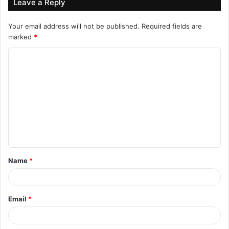
Leave a Reply
Your email address will not be published.
Required fields are
marked
*
C
o
m
m
e
n
t
Name
*
*
Email
*