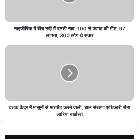
लॉकअप 2 फिनाले आज, श्रेया और शिवांगी में विनर बनने की
टक्कर
नाइजीरिया में बीच नदी में पलटी नाव, 100 से ज्यादा की मौत, 97
August 5, 2026
लापता, 300 लोग थे सवार
पलक पुरसवानी का ससुराल में ग्रैंड गृह प्रवेश, पति संग दिखा
प्यार
August 5, 2026
Fitness Queen शिल्पा शेट्टी का नया बैलेंस पोज वायरल,
फैंस से बोलीं- ‘क्या आप कर पाएंगे?’
August 4, 2026
दत्तक केंद्र में मासूमों से मारपीट करने वाली, बाल संरक्षण अधिकारी रीना
लारिया बर्खास्‍त