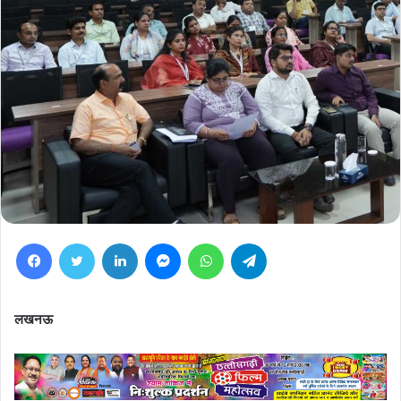
Facebook
Twitter
LinkedIn
Messenger
WhatsApp
Telegram
लखनऊ