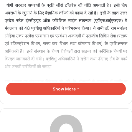
योगी सरकार अपराधों के प्रति जीरो टॉलरेंस की नीति अपनाती है। इसी लिए
अपराधों के खुलासे के लिए वैज्ञानिक तरीकों को बढ़ावा दे रही है। इसी के तहत उत्तर
प्रदेश स्टेट इंस्टीट्यूट ऑफ़ फॉरेंसिक साइंस लखनऊ (यूपीएसआईएफएस) में
मंगलवार को 48 प्रशिक्षु अधिकारियों ने परिभ्रमण किया। ये सभी डॉ. राम मनोहर
लोहिया उत्तर प्रदेश प्रशासन एवं प्रबंधन अकादमी में प्रान्तीय सिविल सेवा (स्टाम्प
एवं रजिस्ट्रेशन विभाग, राज्य कर विभाग तथा कोषागार विभाग) के प्रशिक्षणरत
अधिकारी हैं। इन्हें संस्थान के विषय विशेषज्ञों द्वारा साइबर एवं फॉरेंसिक विषयों पर
विस्तृत जानकारी दी गयी। प्रशिक्षु अधिकारियों ने ड्रोन तथा डीएनए लैब के कार्य
और उनकी बारीकियों को समझा।
इस अवसर पर संस्थापक निदेशक डॉ. जी. के. गोस्वामी ने सभागार में उपस्थित
अधिकारियो को संबोधित करते हुए कहा कि यह संस्थान वर्तमान में साइबर सुरक्षा
Show More
तथा फॉरेंसिक विषय में विभिन्न संस्थानों को तकनीकी दक्षता आज निपुण कर रहा
है। उन्होंने साक्ष्य के महत्व पर प्रकाश डालते हुए कहा कि किसी भी केस में साक्ष्य ही
अपराधी को सजा तक पहुंचाता है। उन्होंने कहा कि अभी आप लोगों का प्रशिक्षण का
काल है जितना जिज्ञासु होगें उतना ही नई-नई चीजों को सीख पायेगें। उन्होंने कहा
कि साइबर युग में अपराध के आयाम बदल रहे हैं। पहले फिजिकल अपराध होते थे