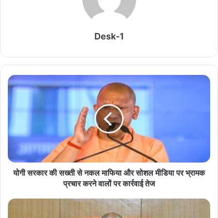
लेकिन अब डिजिटल दुनिया में अपराध हो रहे है ऐसे में तकनीक के बारे मे हम सभी
को अधिक से अधिक जानकारी रखनी होगी।
Desk-1
Related Articles
भक्ति, समर्पण, सामाजिक व राष्ट्रीय एकता और समरसता का
जीवंत उदाहरण प्रस्तुत कर रहे शिवभक्तः मुख्यमंत्री
August 8, 2026
शहीद ठाकुर रोशन सिंह की जन्मभूमि में खन्नौत नदी पर बना
पक्का पुल तो छलक पड़े लोगों के आंसू
August 8, 2026
योगी सरकार की नई पहल, IAS-IPS और IFS अधिकारी हर
योगी सरकार की सख्ती से नकल माफिया और सोशल मीडिया पर भ्रामक
माह विद्यार्थियों से करेंगे संवाद
प्रचार करने वालों पर कार्रवाई तेज
August 8, 2026
प्रयागराज में राहुल गांधी पर पोस्टर वार, ‘भारत बाद में पहले