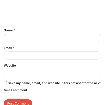
m
e
n
t
Name
*
*
Email
*
Website
Save my name, email, and website in this browser for the next
time I comment.