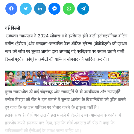
Facebook
Twitter
LinkedIn
Messenger
WhatsApp
Telegram
नई दिल्ली
उच्चतम न्यायालय ने 2024 लोकसभा में इस्तेमाल होने वाली इलेक्ट्रॉनिक वोटिंग
मशीन (ईवीएम )और मतदाता-सत्यापित पेपर ऑडिट ट्रेल्स (वीवीपीएटी) की प्रथम
स्तर की जांच पर चुनाव आयोग द्वारा अपनाई गई प्रक्रिया पर सवाल उठाने वाली
दिल्ली प्रदेश कांग्रेस कमेटी की याचिका सोमवार को खारिज कर दी।
मुख्य न्यायाधीश डी वाई चंद्रचूड़ और न्यायमूर्ति जे बी पारदीवाला और न्यायमूर्ति
मनोज मिश्रा की पीठ ने इस मामले में चुनाव आयोग के दिशानिर्देशों की पुष्टि करते
हुए कहा कि वह इस याचिका पर विचार करने के इच्छुक नहीं है।
इसके साथ ही शीर्ष अदालत ने इस मामले में दिल्ली उच्च न्यायालय के आदेश में
हस्तक्षेप करने इनकार कर दिया, हालांकि शीर्ष अदालत की पीठ ने कहा कि
याचिकाकर्ता को ईसीआई के समक्ष जाना चाहिए था।