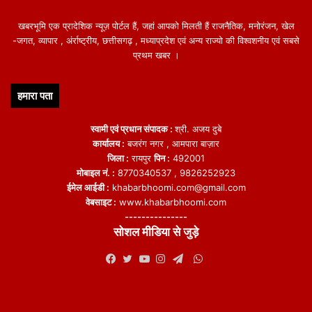
खबरभूमि एक प्रादेशिक न्यूज़ पोर्टल हैं, जहां आपको मिलती हैं राजनैतिक, मनोरंजन, खेल
-जगत, व्यापार , अंर्राष्ट्रीय, छत्तीसगढ़ , मध्याप्रदेश एवं अन्य राज्यो की विश्वशनीय एवं सबसे
प्रथम खबर ।
हमारा पता
स्वामी एवं प्रधान संपादक :
श्री. अजय दुबे
कार्यालय :
बजरंग नगर , आमपारा बाज़ार
जिला :
रायपुर
पिन :
492001
मोबाइल नं. :
8770340537 , 9826252923
ईमेल आईडी :
khabarbhoomi.com@gmail.com
वेबसाइट :
www.khabarbhoomi.com
---------------
सोशल मीडिया से जुड़े
WhatsApp
Facebook
Twitter
YouTube
Instagram
Telegram