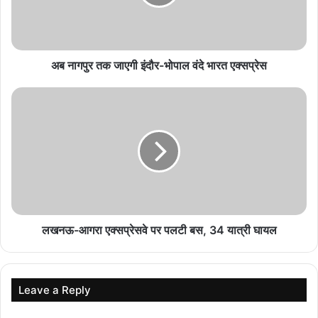
हजारों विस्थापित
August 9, 2026
अब नागपुर तक जाएगी इंदौर-भोपाल वंदे भारत एक्सप्रेस
फुकेट-दिल्ली फ्लाइट हादसे के बाद एक पायलट का डोप टेस्ट
पॉजिटिव
August 9, 2026
पुर्तगाल में नौकरी का सपना पड़ा भारी, वहां पहुंचते ही भारतीय
महिला को बेच दिया गया
August 9, 2026
PF खाताधारकों के लिए जरूरी खबर, EPFO ने बदले 8
नियम; निकासी और क्लेम में होगा बदलाव
लखनऊ-आगरा एक्सप्रेसवे पर पलटी बस, 34 यात्री घायल
August 9, 2026
Leave a Reply