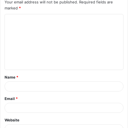
Your email address will not be published.
Required fields are
marked
*
C
o
m
m
e
n
t
Name
*
*
Email
*
Website