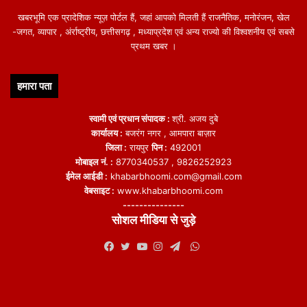
खबरभूमि एक प्रादेशिक न्यूज़ पोर्टल हैं, जहां आपको मिलती हैं राजनैतिक, मनोरंजन, खेल
-जगत, व्यापार , अंर्राष्ट्रीय, छत्तीसगढ़ , मध्याप्रदेश एवं अन्य राज्यो की विश्वशनीय एवं सबसे
प्रथम खबर ।
हमारा पता
स्वामी एवं प्रधान संपादक :
श्री. अजय दुबे
कार्यालय :
बजरंग नगर , आमपारा बाज़ार
जिला :
रायपुर
पिन :
492001
मोबाइल नं. :
8770340537 , 9826252923
ईमेल आईडी :
khabarbhoomi.com@gmail.com
वेबसाइट :
www.khabarbhoomi.com
---------------
सोशल मीडिया से जुड़े
WhatsApp
Facebook
Twitter
YouTube
Instagram
Telegram