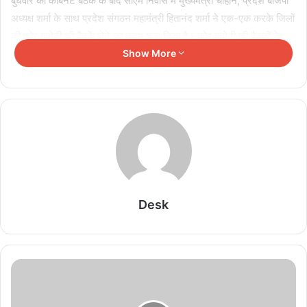
बुधवार को कैबिनेट बैठक के बाद सीएम निवास में मुख्यमंत्री चौहान, प्रदेश बीजेपी
अध्यक्ष शर्मा के साथ प्रदेश संगठन महामंत्री हितानंद शर्मा ने एक-एक करके जिलों
की कोर कमेटी की बैठकें लेने का क्रम शुरू किया है। कोर कमेटी की बैठकों के
लिए ग्वालियर शहर, ग्वालियर ग्रामीण, शिवपुरी, गुना, मुरैना, श्योपुर, अशोकनगर
Show More
जिलों के पदाधिकारियों, सांसद, विधायकों, वहां रहने वाले प्रदेश पदाधिकारियों को
बुलाया गया है।
Related Articles
PM Modi & Saayoni Ghosh Photo: सायोनी घोष
ने पीएम मोदी संग तस्वीर शेयर कर लिखा- ‘शेर की दहाड़…’,
वायरल हुआ पोस्ट
Desk
August 8, 2026
कांग्रेस के प्रदर्शन पर शशि थरूर का तंज, बोले- ‘कॉकरोच
जितना भी असरदार नहीं रहा’
August 8, 2026