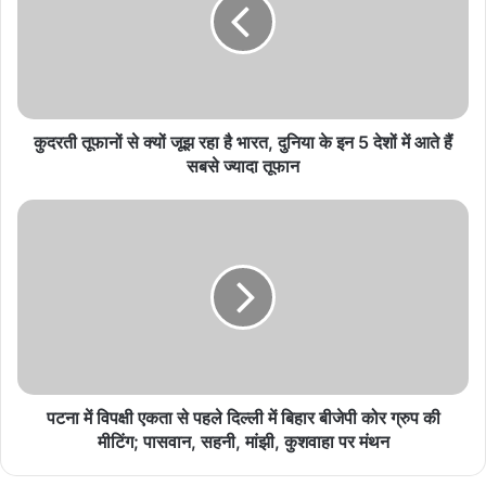
दतिया BJP में नेतृत्व परिवर्तन की सुगबुगाहट, उपचुनाव हार के
बाद दो बड़े चेहरे जिलाध्यक्ष की दौड़ में
August 8, 2026
CJP में AAP कनेक्शन की चर्चा तेज, अभिजीत दीपके समेत
कुदरती तूफानों से क्यों जूझ रहा है भारत, दुनिया के इन 5 देशों में आते हैं
कई नेताओं के नाम आए सामने
सबसे ज्यादा तूफान
August 7, 2026
लाउडस्पीकर विवाद पर भड़के युसूफ पठान, बोले- मस्जिदों से
हटाए जा रहे स्पीकर; अमित शाह से लगाई गुहार
August 7, 2026
NDA को मिलेगा दो-तिहाई बहुमत? विपक्ष के 22 सांसदों के
रुख पर टिकी सबकी नजर
August 7, 2026
पटना में विपक्षी एकता से पहले दिल्ली में बिहार बीजेपी कोर ग्रुप की
मीटिंग; पासवान, सहनी, मांझी, कुशवाहा पर मंथन
इन सभी से मैदानी फीडबैक लेने के साथ संगठन और सरकार की प्राथमिकताओं से