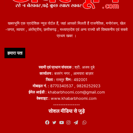
खबरभूमि एक प्रादेशिक न्यूज़ पोर्टल हैं, जहां आपको मिलती हैं राजनैतिक, मनोरंजन, खेल
-जगत, व्यापार , अंर्राष्ट्रीय, छत्तीसगढ़ , मध्याप्रदेश एवं अन्य राज्यो की विश्वशनीय एवं सबसे
प्रथम खबर ।
हमारा पता
स्वामी एवं प्रधान संपादक :
श्री. अजय दुबे
कार्यालय :
बजरंग नगर , आमपारा बाज़ार
जिला :
रायपुर
पिन :
492001
मोबाइल नं. :
8770340537 , 9826252923
ईमेल आईडी :
khabarbhoomi.com@gmail.com
वेबसाइट :
www.khabarbhoomi.com
---------------
सोशल मीडिया से जुड़े
WhatsApp
Facebook
Twitter
YouTube
Instagram
Telegram