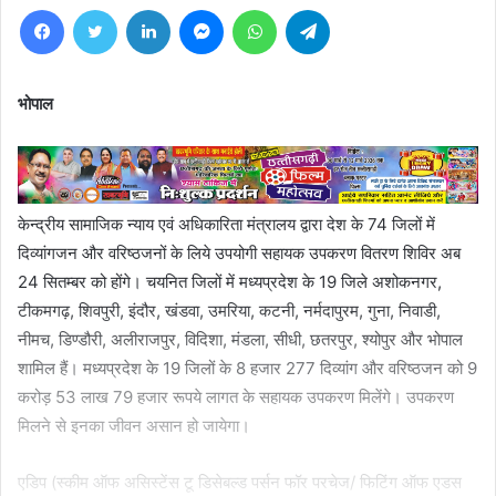
Facebook
Twitter
LinkedIn
Messenger
WhatsApp
Telegram
भोपाल
केन्द्रीय सामाजिक न्याय एवं अधिकारिता मंत्रालय द्वारा देश के 74 जिलों में
दिव्यांगजन और वरिष्ठजनों के लिये उपयोगी सहायक उपकरण वितरण शिविर अब
24 सितम्बर को होंगे। चयनित जिलों में मध्यप्रदेश के 19 जिले अशोकनगर,
टीकमगढ़, शिवपुरी, इंदौर, खंडवा, उमरिया, कटनी, नर्मदापुरम, गुना, निवाडी,
नीमच, डिण्डौरी, अलीराजपुर, विदिशा, मंडला, सीधी, छतरपुर, श्योपुर और भोपाल
शामिल हैं। मध्यप्रदेश के 19 जिलों के 8 हजार 277 दिव्यांग और वरिष्ठजन को 9
करोड़ 53 लाख 79 हजार रूपये लागत के सहायक उपकरण मिलेंगे। उपकरण
मिलने से इनका जीवन असान हो जायेगा।
एडिप (स्कीम ऑफ असिस्टेंस टू डिसेबल्ड पर्सन फॉर परचेज/ फिटिंग ऑफ एडस