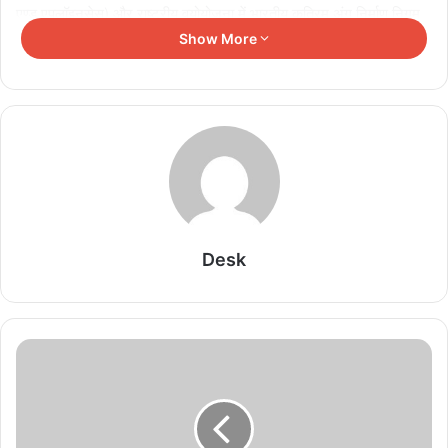
एण्ड एपलॉइनसेस) और राष्ट्रीय वयोयोजना में भारतीय कृत्रिम अंग निर्माण निगम
द्वारा जनप्रतिनिधियों की उपस्थिति में सहायक उपकरणों का वितरण किया जायेगा।
Show More
अर्जुन पोर्टल के माध्यम से होने वाले वितरण कैम्प में सहायक उपकरणों की प्रविष्टि
स्पर्श पोर्टल पर कराई जायेगी।
Related Articles
तीन वर्षीय रोलिंग बजट पर होगा फोकस
August 6, 2026
Desk
सेमीफाइनल में झारखंड को 2-0 से हराकर फाइनल में बनाई
जगह
August 6, 2026
11वीं एवं 12वीं के विद्यार्थियों में कानूनी जागरूकता, राष्ट्रीय
सुरक्षा एवं सामाजिक उत्तरदायित्व विकसित करने हेतु प्रत्येक
शनिवार आयोजित होगा सामुदायिक पुलिसिंग कार्यक्रम