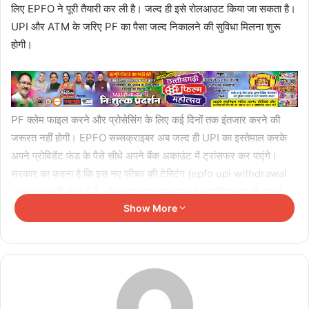
लिए EPFO ने पूरी तैयारी कर ली है। जल्द ही इसे रोलआउट किया जा सकता है।
UPI और ATM के जरिए PF का पैसा जल्द निकालने की सुविधा मिलना शुरू
होगी।
PF क्लेम फाइल करने और प्रोसेसिंग के लिए कई दिनों तक इंतजार करने की
जरूरत नहीं होगी। EPFO सब्सक्राइबर अब जल्द ही UPI का इस्तेमाल करके
अपने प्रोविडेंट फंड के पैसे सीधे अपने बैंक अकाउंट में ट्रांसफर कर पाएंगे।
सरकार का कहना है कि इस नए फीचर की टेस्टिंग (epfo upi withdrawal
testing) पूरी हो चुकी है, और अगर सब कुछ प्लान के मुताबिक रहा, तो लाखों
Show More
कर्मचारी जल्द ही अपने फोन पर बस कुछ ही स्टेप फॉलो करके अपनी EPF बचत
तक पहुंच पाएंगे।
आइए जानते हैं कि अगर UPI के जरिए PF का पैसा निकलाने की सुविधा शुरू होती
है तो इसका प्रोसेस क्या होगा। इस आर्टिकल में हम आपको स्टेप बॉय स्टेप बताएंगे
कि ये प्रोसेस कैसे काम करेगा।