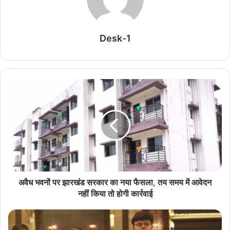
Related Articles
Desk-1
सड़क हादसा, मौत और फिर कब्र से शव बाहर… 2 करोड़ के
इंश्योरेंस क्लेम की कहानी ने चौंकाया
August 7, 2026
उत्तराखंड में दर्दनाक सड़क हादसा, देवप्रयाग-पौड़ी मार्ग पर
बोलेरो खाई में गिरी; परिवार के 5 सदस्यों की जान गई
August 7, 2026
आरक्षण पर केंद्र का बड़ा बयान, सुप्रीम कोर्ट में कहा- SC,
ST और OBC आरक्षण का आधार सामाजिक पिछड़ापन है,
आर्थिक नहीं
अवैध भवनों पर झारखंड सरकार का नया फैसला, तय समय में आवेदन
August 7, 2026
नहीं किया तो होगी कार्रवाई
Himachal Weather Alert: मूसलाधार बारिश से
जनजीवन प्रभावित, 145 सड़कें बंद; 48 घंटे का अलर्ट जारी