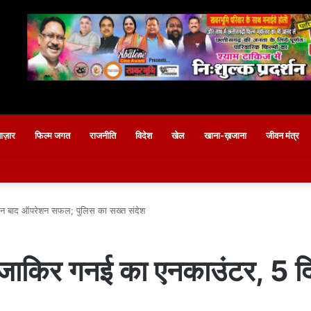
बाज़ार
फिल्म जगत
राजनीति
विदेश
खेल
खाना-ख़जाना
जीवन मंत्र
दिन बाद ऑपरेशन सफल; पुलिस का सख्त संदेश
डर जाकिर गनई का एनकाउंटर, 5