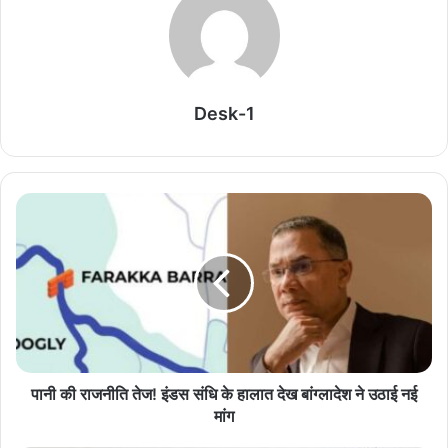
Related Articles
राष्ट्रीय टीम में चुनी गईं कांसाबेल की मधु सिदार और बोड़ला की
गीता यादव खेलो इंडिया एक्सीलेंस सेंटर, बिलासपुर में ले रहीं
प्रशिक्षण
Desk-1
August 6, 2026
विश्व स्तनपान सप्ताह के राज्य स्तरीय कार्यक्रम का सफल
आयोजन, छत्तीसगढ़ के प्रथम “मातृ दूध कोष (Mother
Milk Bank)” की घोषणा
August 6, 2026
एक किलो का ट्यूमर निकाल महिला को दिया नया जीवन
August 6, 2026
धमतरी की बेटी ने कौशल विकास के दम पर रची सफलता की
पानी की राजनीति तेज! इंडस संधि के हालात देख बांग्लादेश ने उठाई नई
मांग
नई इबारत, स्वतंत्रता दिवस समारोह में होंगी शामिल
August 6, 2026