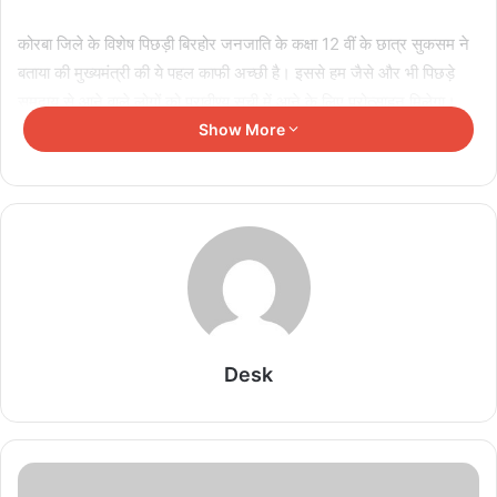
कोरबा जिले के विशेष पिछड़ी बिरहोर जनजाति के कक्षा 12 वीं के छात्र सुकसम ने
बताया की मुख्यमंत्री की ये पहल काफी अच्छी है। इससे हम जैसे और भी पिछड़े
समुदाय से आने वाले लोगों को प्रावीण्य सूची में आने के लिए प्रोत्साहन मिलेगा।
विजय इंग्लिश मीडियम स्कूल मनेन्द्रगढ़ की कक्षा 12 वीं की छात्रा प्रिया रोहरा ने
Show More
हेलीकॉप्टर ज्यायराइड के लिए मुख्यमंत्री का धन्यवाद दिया। उन्होंने कहा छोटे से
शहर से आकर यहाँ हेलीकॉप्टर में बैठना किसी सपने से कम नही है।शक्ती जिले की
कक्षा 12 वी की टॉपर श्रेया पांडे ने बताया कि हेलीकॉप्टर में बैठकर सफर करना
काफी रोमांचक रहा,भविष्य में और अच्छी पढ़ाई के लिए मुझे प्रोत्साहन मिला है।
शक्ती जिले के बाराद्वार की छात्रा पायल यादव ने बताया कि 10 वीं कक्षा में 96.8
प्रतिशत अंक प्राप्त किया। प्रावीण्य सूची में आने के कारण मुझे हेलीकॉप्टर
ज्यायराइड का मौका मिला काफी रोमांचित हूँ मुझे बहुत खुशी हो रही है आगे की पढ़ाई
बहुत मन लगाकर करूंगी ताकी भविष्य में भी मेरिट सूची में जगह मिले और ऐसे ही
Desk
ज्यायराइड का मौका मिले।
Related Articles