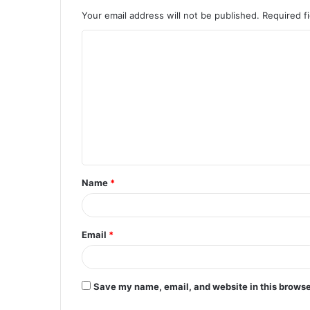
Your email address will not be published.
Required f
C
o
m
m
e
n
t
Name
*
*
Email
*
Save my name, email, and website in this browse