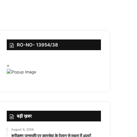
RO-NO- 13954/38
×
बड़ी ख़बर
August 9, 2026
श्रीकृष्ण जन्मभूमि पर कारसेवा के ऐलान से मथुरा में अलर्ट,