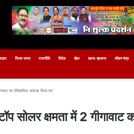
बाज़ार
फिल्म जगत
राजनीति
विदेश
खेल
खाना-ख़जाना
जीवन मंत्र
 गीगावाट का ऐतिहासिक आंकड़ा किया पार
फटॉप सोलर क्षमता में 2 गीगावाट